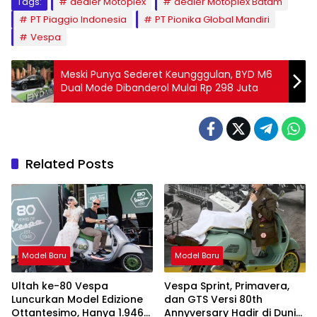
Tags:
dealer Motoplex
dealer Motoplex Batam
PT Piaggio Indonesia
PT Pionika Global Mandiri
Vespa
Meski Punya Sederet Keungggulan, BYD M6
Dual Mode Dibanderol Mulai Rp 298 Juta
Related Posts
Model Baru
Model Baru
Ultah ke-80 Vespa
Vespa Sprint, Primavera,
Luncurkan Model Edizione
dan GTS Versi 80th
Ottantesimo, Hanya 1.946
Annyversary Hadir di Dunia,