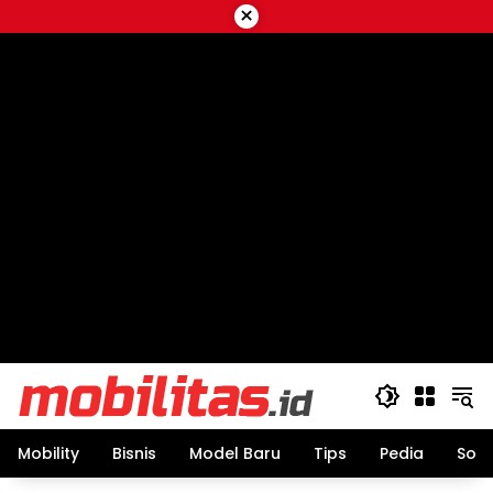
Skip
×
to
content
Mobility
Bisnis
Model Baru
Tips
Pedia
Sos