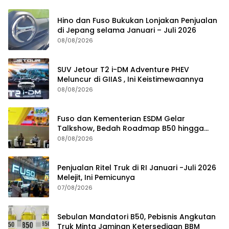
Hino dan Fuso Bukukan Lonjakan Penjualan
di Jepang selama Januari – Juli 2026
08/08/2026
SUV Jetour T2 i-DM Adventure PHEV
Meluncur di GIIAS , Ini Keistimewaannya
08/08/2026
Fuso dan Kementerian ESDM Gelar
Talkshow, Bedah Roadmap B50 hingga
Dampaknya
08/08/2026
Penjualan Ritel Truk di RI Januari -Juli 2026
Melejit, Ini Pemicunya
07/08/2026
Sebulan Mandatori B50, Pebisnis Angkutan
Truk Minta Jaminan Ketersediaan BBM