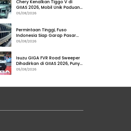
Chery Kenalkan Tiggo V di
GIIAS 2026, Mobil Unik Paduan
SUV, MPV, dan Double Cabin
05/08/2026
Permintaan Tinggi, Fuso
Indonesia Siap Garap Pasar
Truk Bekas
05/08/2026
Isuzu GIGA FVR Road Sweeper
Dihadirkan di GIIAS 2026, Punya
Seabrek Keunggulan
05/08/2026