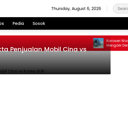
Thursday, August 6, 2026
ps
Pedia
Sosok
Karoseri Was-w
Mengalir Deras,
akta Penjualan Mobil Cina vs
Sehat