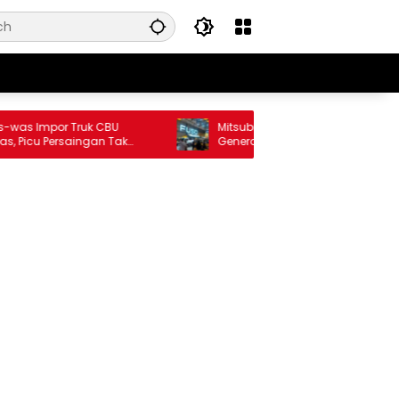
as Impor Truk CBU
Mitsubishi Fuso Hadirkan Ekosistem N
 Picu Persaingan Tak
Generation Zero Down Time di GIIAS 