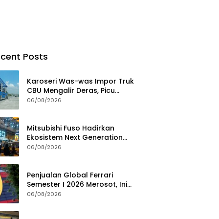
cent Posts
Karoseri Was-was Impor Truk
CBU Mengalir Deras, Picu
Persaingan Tak Sehat
06/08/2026
Mitsubishi Fuso Hadirkan
Ekosistem Next Generation
Zero Down Time di GIIAS 2026
06/08/2026
Penjualan Global Ferrari
Semester I 2026 Merosot, Ini
Penyebabnya
06/08/2026