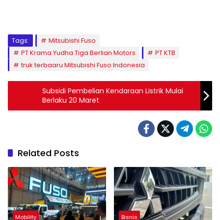
Tags:
Mitsubishi Fuso
PT Krama Yudha Tiga Berlian Motors
PT KTB
truk terbaaru Mitsubishi Fuso Indonesia
Subsidi Pembelian Kendaraan Listrik Mulai
Berlaku 20 Maret
Related Posts
Mobility
Bisnis