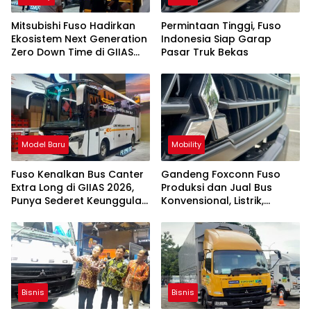
Mitsubishi Fuso Hadirkan
Permintaan Tinggi, Fuso
Ekosistem Next Generation
Indonesia Siap Garap
Zero Down Time di GIIAS
Pasar Truk Bekas
2026
Model Baru
Mobility
Fuso Kenalkan Bus Canter
Gandeng Foxconn Fuso
Extra Long di GIIAS 2026,
Produksi dan Jual Bus
Punya Sederet Keunggulan
Konvensional, Listrik,
Ini
hingga Hidrogen
Bisnis
Bisnis