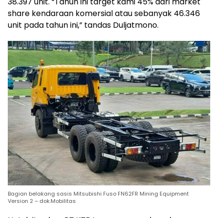
38.397 unit. “Tahun ini target kami 45% dari market
share kendaraan komersial atau sebanyak 46.346
unit pada tahun ini,” tandas Duljatmono.
Bagian belakang sasis Mitsubishi Fuso FN62FR Mining Equipment
Version 2 – dok.Mobilitas