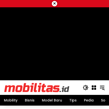
Skip
×
to
content
Mobility
Bisnis
Model Baru
Tips
Pedia
Sos