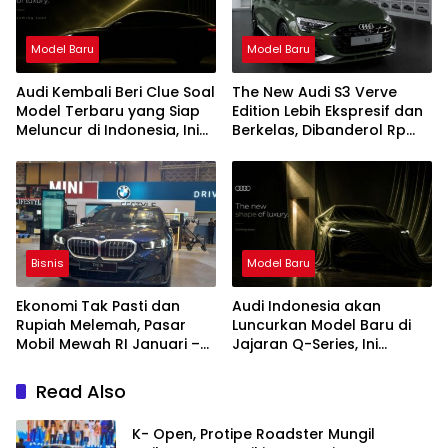
Model Baru
Model Baru
Audi Kembali Beri Clue Soal
The New Audi S3 Verve
Model Terbaru yang Siap
Edition Lebih Ekspresif dan
Meluncur di Indonesia, Ini
Berkelas, Dibanderol Rp
Infonya
1,875 Miliar
Bisnis
Model Baru
Ekonomi Tak Pasti dan
Audi Indonesia akan
Rupiah Melemah, Pasar
Luncurkan Model Baru di
Mobil Mewah RI Januari –
Jajaran Q-Series, Ini
April 2026 Goyah
Bocoran Karakternya
Read Also
K- Open, Protipe Roadster Mungil