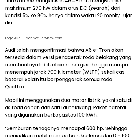
“Ini akan memungkinkan A6 e-tron mengisi daya
maksimum 270 kW dalam arus DC (searah) dari
kondisi 5% ke 80% hanya dalam waktu 20 menit,” ujar
dia.
Logo Audi – dok.NetCarShow.com
Audi telah mengonfirmasi bahwa A6 e-Tron akan
tersedia dalam versi penggerak roda belakang yang
membuatnya lebih efisien energi, sehingga mampu
menempuh jarak 700 kilometer (WLTP) sekali cas
baterai. Selain itu berpenggerak semua roda
Quattro.
Mobil ini menggunakan dua motor listrik, yakni satu di
as roda depan dan satu di belakang. Paket baterai
yang digunakan berkapasitas 100 kWh.
“Semburan tenaganya mencapai 600 hp. Sehingga
menjadikan mobil mampu berakselerasi dari 0 – 100