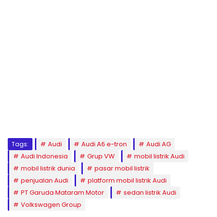
Tags:
Audi
Audi A6 e-tron
Audi AG
Audi Indonesia
Grup VW
mobil listrik Audi
mobil listrik dunia
pasar mobil listrik
penjualan Audi
platform mobil listrik Audi
PT Garuda Mataram Motor
sedan listrik Audi
Volkswagen Group