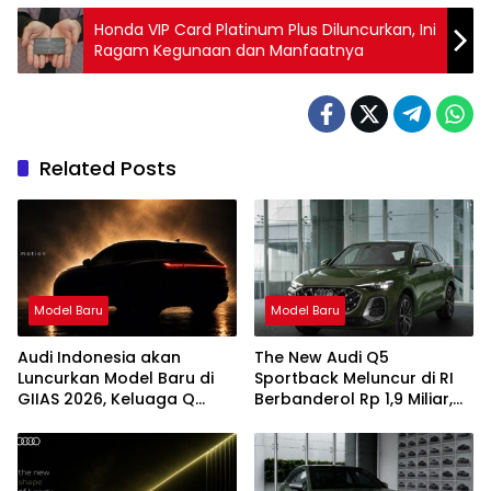
Honda VIP Card Platinum Plus Diluncurkan, Ini
Ragam Kegunaan dan Manfaatnya
Related Posts
Model Baru
Model Baru
Audi Indonesia akan
The New Audi Q5
Luncurkan Model Baru di
Sportback Meluncur di RI
GIIAS 2026, Keluaga Q
Berbanderol Rp 1,9 Miliar,
Series
Ini Istimewanya