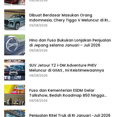
09/08/2026
Dibuat Berdasar Masukan Orang
Indomnesia, Chery Tiggo V Meluncur di RI
Kuartal IV Tahun Ini
09/08/2026
Hino dan Fuso Bukukan Lonjakan Penjualan
di Jepang selama Januari – Juli 2026
08/08/2026
SUV Jetour T2 i-DM Adventure PHEV
Meluncur di GIIAS , Ini Keistimewaannya
08/08/2026
Fuso dan Kementerian ESDM Gelar
Talkshow, Bedah Roadmap B50 hingga
Dampaknya
08/08/2026
Penjualan Ritel Truk di RI Januari -Juli 2026