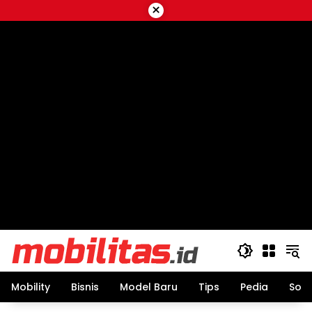
Skip
×
to
content
Mobility
Bisnis
Model Baru
Tips
Pedia
Sos