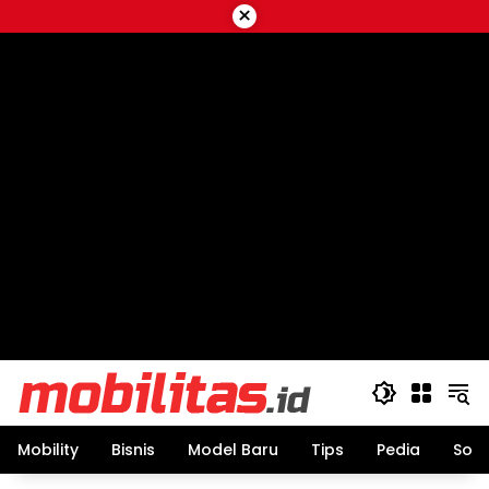
Skip
×
to
content
Mobility
Bisnis
Model Baru
Tips
Pedia
Sos