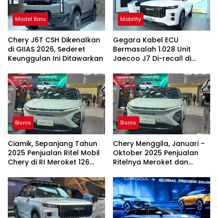
Model Baru
Mobility
Chery J6T CSH Dikenalkan
Gegara Kabel ECU
di GIIAS 2026, Sederet
Bermasalah 1.028 Unit
Keunggulan Ini Ditawarkan
Jaecoo J7 Di-recall di
Australia
Bisnis
Bisnis
Ciamik, Sepanjang Tahun
Chery Menggila, Januari –
2025 Penjualan Ritel Mobil
Oktober 2025 Penjualan
Chery di RI Meroket 126
Ritelnya Meroket dan
Persen
Terlaris ke-9 di RI