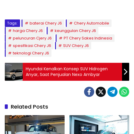
Tags:
baterai Chery J6
Chery Automobile
harga Chery J6
keunggulan Chery J6
peluncuran Cjery J6
PT Chery Sakes Indinesia
spesifikasi Chery J6
SUV Chery J6
teknologi Chery J6
Hyundai Kenalkan Konsep SUV Hidrogen
Anyar, Saat Penjualan Nexo Ambyar
Related Posts