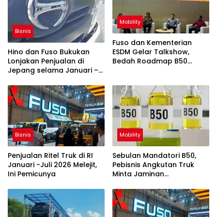
Mobility
Bisnis
Fuso dan Kementerian
ESDM Gelar Talkshow,
Hino dan Fuso Bukukan
Bedah Roadmap B50
Lonjakan Penjualan di
hingga Dampaknya
Jepang selama Januari –
Juli 2026
Bisnis
Mobility
Penjualan Ritel Truk di RI
Sebulan Mandatori B50,
Januari -Juli 2026 Melejit,
Pebisnis Angkutan Truk
Ini Pemicunya
Minta Jaminan
Ketersediaan BBM