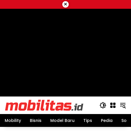
Skip
×
to
content
Mobility
Bisnis
Model Baru
Tips
Pedia
Sos