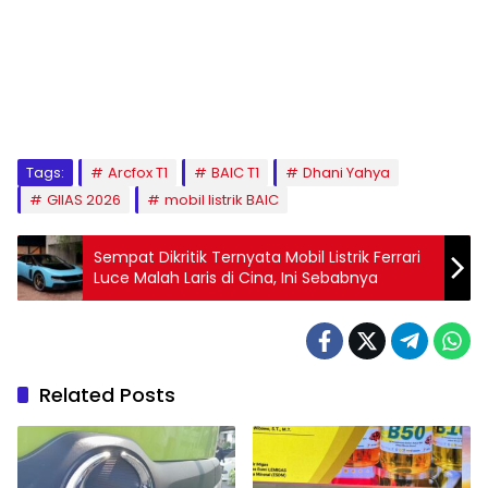
Tags:
Arcfox T1
BAIC T1
Dhani Yahya
GIIAS 2026
mobil listrik BAIC
Sempat Dikritik Ternyata Mobil Listrik Ferrari
Luce Malah Laris di Cina, Ini Sebabnya
Related Posts