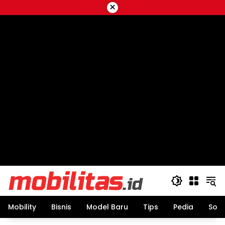
Skip
×
to
content
Mobility
Bisnis
Model Baru
Tips
Pedia
Sos