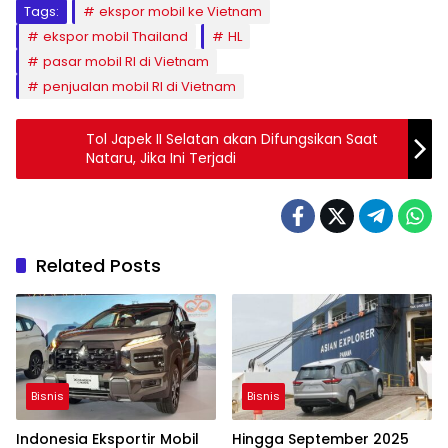
Tags:
ekspor mobil ke Vietnam
ekspor mobil Thailand
HL
pasar mobil RI di Vietnam
penjualan mobil RI di Vietnam
Tol Japek II Selatan akan Difungsikan Saat
Nataru, Jika Ini Terjadi
Related Posts
Bisnis
Bisnis
Indonesia Eksportir Mobil
Hingga September 2025