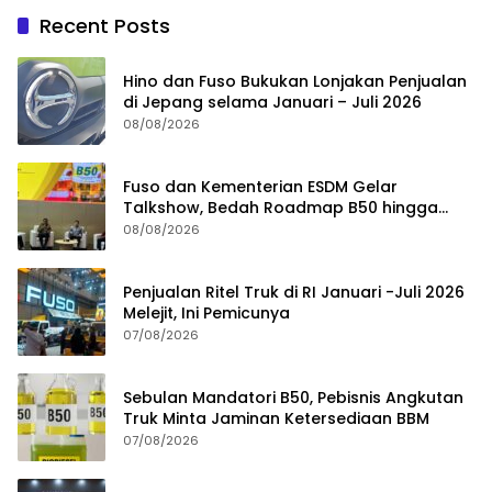
Recent Posts
Hino dan Fuso Bukukan Lonjakan Penjualan
di Jepang selama Januari – Juli 2026
08/08/2026
Fuso dan Kementerian ESDM Gelar
Talkshow, Bedah Roadmap B50 hingga
Dampaknya
08/08/2026
Penjualan Ritel Truk di RI Januari -Juli 2026
Melejit, Ini Pemicunya
07/08/2026
Sebulan Mandatori B50, Pebisnis Angkutan
Truk Minta Jaminan Ketersediaan BBM
07/08/2026