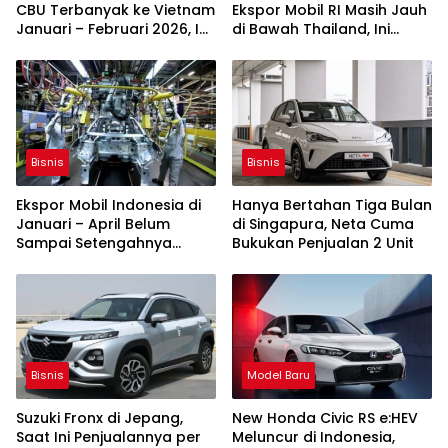
CBU Terbanyak ke Vietnam
Ekspor Mobil RI Masih Jauh
Januari – Februari 2026, Ini
di Bawah Thailand, Ini
Modelnya
Penyebabnya
Bisnis
Bisnis
Ekspor Mobil Indonesia di
Hanya Bertahan Tiga Bulan
Januari – April Belum
di Singapura, Neta Cuma
Sampai Setengahnya
Bukukan Penjualan 2 Unit
Ekspor Thailand
Bisnis
Model Baru
Suzuki Fronx di Jepang,
New Honda Civic RS e:HEV
Saat Ini Penjualannya per
Meluncur di Indonesia,