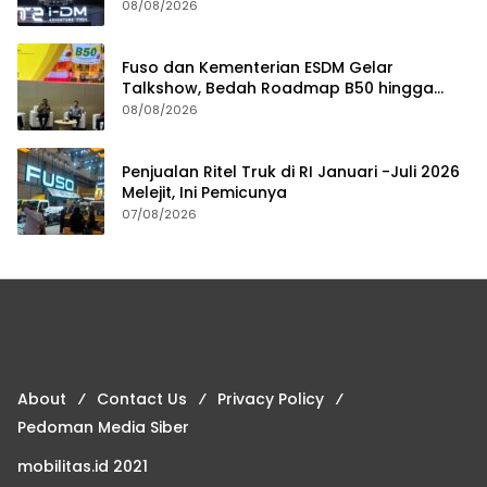
08/08/2026
Fuso dan Kementerian ESDM Gelar
Talkshow, Bedah Roadmap B50 hingga
Dampaknya
08/08/2026
Penjualan Ritel Truk di RI Januari -Juli 2026
Melejit, Ini Pemicunya
07/08/2026
About
Contact Us
Privacy Policy
Pedoman Media Siber
mobilitas.id 2021