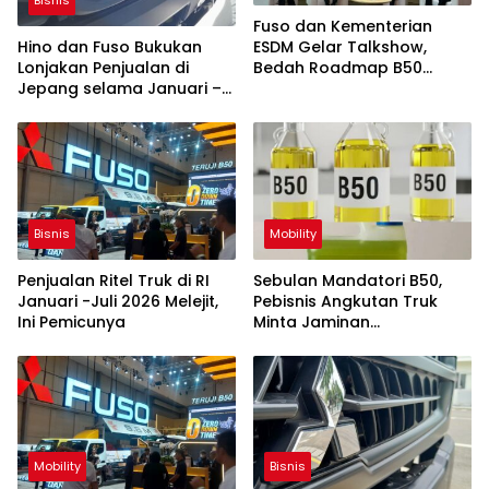
Bisnis
Fuso dan Kementerian
ESDM Gelar Talkshow,
Hino dan Fuso Bukukan
Bedah Roadmap B50
Lonjakan Penjualan di
hingga Dampaknya
Jepang selama Januari –
Juli 2026
Bisnis
Mobility
Penjualan Ritel Truk di RI
Sebulan Mandatori B50,
Januari -Juli 2026 Melejit,
Pebisnis Angkutan Truk
Ini Pemicunya
Minta Jaminan
Ketersediaan BBM
Mobility
Bisnis