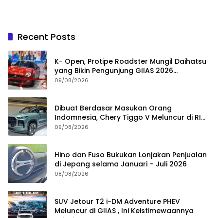
Recent Posts
K- Open, Protipe Roadster Mungil Daihatsu
yang Bikin Pengunjung GIIAS 2026
Penasaran
09/08/2026
Dibuat Berdasar Masukan Orang
Indomnesia, Chery Tiggo V Meluncur di RI
Kuartal IV Tahun Ini
09/08/2026
Hino dan Fuso Bukukan Lonjakan Penjualan
di Jepang selama Januari – Juli 2026
08/08/2026
SUV Jetour T2 i-DM Adventure PHEV
Meluncur di GIIAS , Ini Keistimewaannya