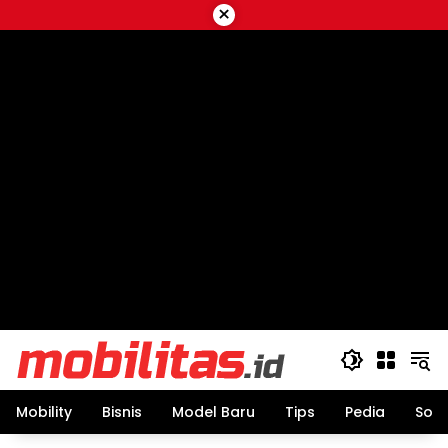
Skip
×
to
content
Mobility
Bisnis
Model Baru
Tips
Pedia
Sos