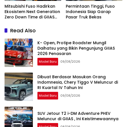
Mitsubishi Fuso Hadirkan
Permintaan Tinggi, Fuso
Ekosistem Next Generation
Indonesia Siap Garap
Zero Down Time di GIIAS
Pasar Truk Bekas
2026
Read Also
K- Open, Protipe Roadster Mungil
Daihatsu yang Bikin Pengunjung GIIAS
2026 Penasaran
Model Baru
09/08/2026
Dibuat Berdasar Masukan Orang
Indomnesia, Chery Tiggo V Meluncur di
RI Kuartal IV Tahun Ini
Model Baru
09/08/2026
SUV Jetour T2 i-DM Adventure PHEV
Meluncur di GIIAS , Ini Keistimewaannya
Model Baru
08/08/2026