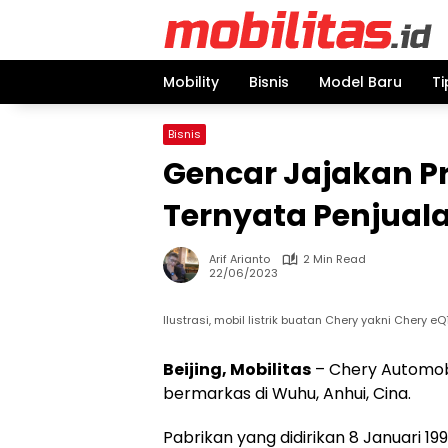
Skip
to
content
Mobility
Bisnis
Model Baru
Ti
Bisnis
Gencar Jajakan Pr
Ternyata Penjuala
Arif Arianto
2 Min Read
22/06/2023
Ilustrasi, mobil listrik buatan Chery yakni Chery e
Beijing, Mobilitas
– Chery Automob
bermarkas di Wuhu, Anhui, Cina.
Pabrikan yang didirikan 8 Januari 19