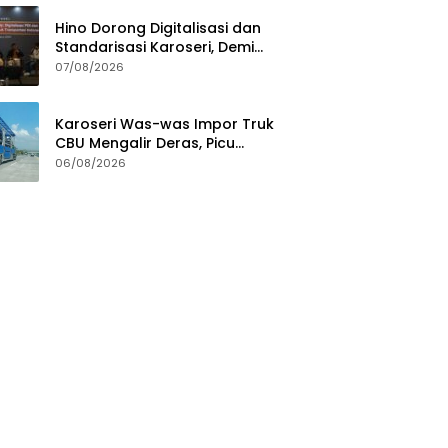
Hino Dorong Digitalisasi dan
Standarisasi Karoseri, Demi
Jamin Kualitas Kendaraan
07/08/2026
Pelanggan
Karoseri Was-was Impor Truk
CBU Mengalir Deras, Picu
Persaingan Tak Sehat
06/08/2026