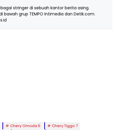
ebagai stringer di sebuah kantor berita asing.
i bawah grup TEMPO Intimedia dan Detik.com.
s.id
Chery Omoda 5
Chery Tiggo 7