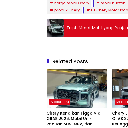
harga mobil Chery
mobil buatan 
produk Chery
PT Chery Motor Ind
Tujuh Merek Mobil yang Penjual
Related Posts
Model Baru
Model 
Chery Kenalkan Tiggo V di
Chery J
GIIAS 2026, Mobil Unik
GIIAS 2
Paduan SUV, MPV, dan
Keunggu