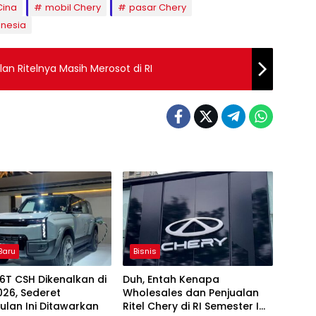
Cina
mobil Chery
pasar Chery
onesia
an Ritelnya Masih Merosot di RI
Baru
Bisnis
6T CSH Dikenalkan di
Duh, Entah Kenapa
026, Sederet
Wholesales dan Penjualan
lan Ini Ditawarkan
Ritel Chery di RI Semester I