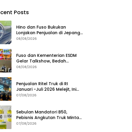
cent Posts
Hino dan Fuso Bukukan
Lonjakan Penjualan di Jepang
selama Januari – Juli 2026
08/08/2026
Fuso dan Kementerian ESDM
Gelar Talkshow, Bedah
Roadmap B50 hingga
08/08/2026
Dampaknya
Penjualan Ritel Truk di RI
Januari -Juli 2026 Melejit, Ini
Pemicunya
07/08/2026
Sebulan Mandatori B50,
Pebisnis Angkutan Truk Minta
Jaminan Ketersediaan BBM
07/08/2026