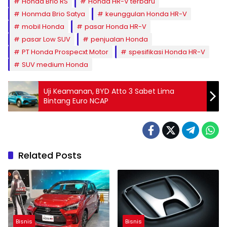
Honda Brio RS
Honda HR-V terbaru
Honmda Brio Satya
keunggulan Honda HR-V
mobil Honda
pasar Honda HR-V
pasar Low SUV
penjualan Honda
PT Honda Prospecxt Motor
spesifikasi Honda HR-V
SUV medium Honda
Uji Keamanan, BYD Atto 3 Sabet Lima
Bintang Euro NCAP
Related Posts
Bisnis
Bisnis