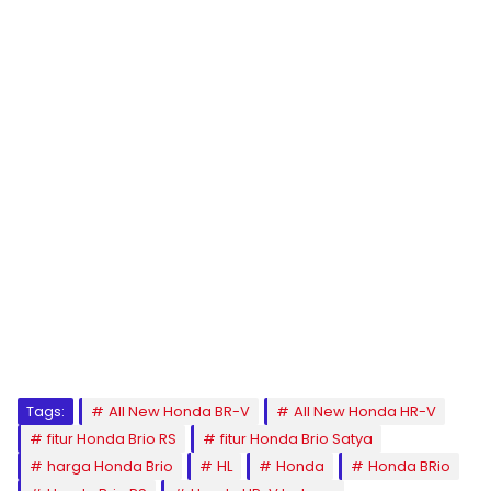
Tags:
All New Honda BR-V
All New Honda HR-V
fitur Honda Brio RS
fitur Honda Brio Satya
harga Honda Brio
HL
Honda
Honda BRio