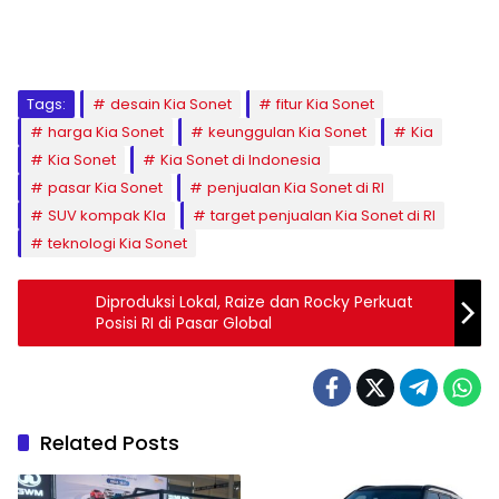
Tags:
desain Kia Sonet
fitur Kia Sonet
harga Kia Sonet
keunggulan Kia Sonet
Kia
Kia Sonet
Kia Sonet di Indonesia
pasar Kia Sonet
penjualan Kia Sonet di RI
SUV kompak KIa
target penjualan Kia Sonet di RI
teknologi Kia Sonet
Diproduksi Lokal, Raize dan Rocky Perkuat
Posisi RI di Pasar Global
Related Posts