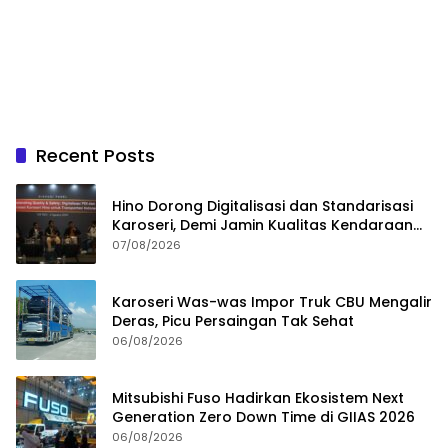
Recent Posts
Hino Dorong Digitalisasi dan Standarisasi
Karoseri, Demi Jamin Kualitas Kendaraan
Pelanggan
07/08/2026
Karoseri Was-was Impor Truk CBU Mengalir
Deras, Picu Persaingan Tak Sehat
06/08/2026
Mitsubishi Fuso Hadirkan Ekosistem Next
Generation Zero Down Time di GIIAS 2026
06/08/2026