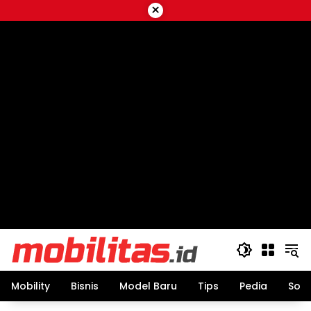
Skip
×
to
content
Mobility
Bisnis
Model Baru
Tips
Pedia
Sos