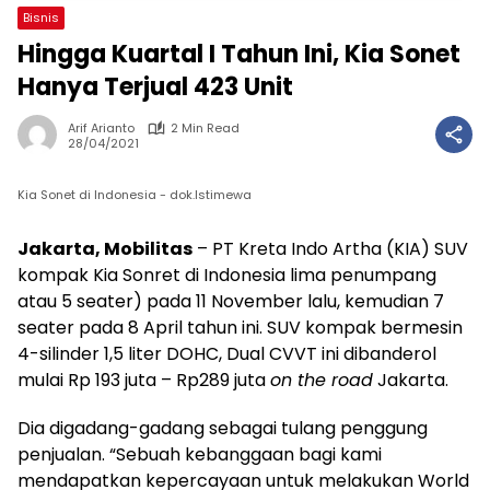
Bisnis
Hingga Kuartal I Tahun Ini, Kia Sonet
Hanya Terjual 423 Unit
Arif Arianto
2 Min Read
28/04/2021
Kia Sonet di Indonesia - dok.Istimewa
Jakarta, Mobilitas
– PT Kreta Indo Artha (KIA) SUV
kompak Kia Sonret di Indonesia lima penumpang
atau 5 seater) pada 11 November lalu, kemudian 7
seater pada 8 April tahun ini. SUV kompak bermesin
4-silinder 1,5 liter DOHC, Dual CVVT ini dibanderol
mulai Rp 193 juta – Rp289 juta
on the road
Jakarta.
Dia digadang-gadang sebagai tulang penggung
penjualan. “Sebuah kebanggaan bagi kami
mendapatkan kepercayaan untuk melakukan World