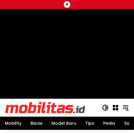
Skip
×
to
content
Mobility
Bisnis
Model Baru
Tips
Pedia
Sos