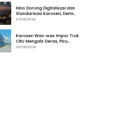
Hino Dorong Digitalisasi dan
Standarisasi Karoseri, Demi
Jamin Kualitas Kendaraan
07/08/2026
Pelanggan
Karoseri Was-was Impor Truk
CBU Mengalir Deras, Picu
Persaingan Tak Sehat
06/08/2026