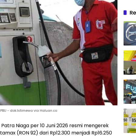
Re
 SPBU - dok.Istimewa via Haluan.co
Patra Niaga per 10 Juni 2026 resmi mengerek
rtamax (RON 92) dari Rp12.300 menjadi Rp16.250