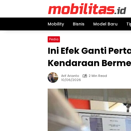
Skip
to
content
Mobility
Bisnis
Model Baru
Ti
Pedia
Ini Efek Ganti Per
Kendaraan Bermes
Arif Arianto
2 Min Read
10/06/2026