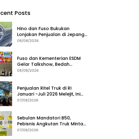
cent Posts
Hino dan Fuso Bukukan
Lonjakan Penjualan di Jepang
selama Januari – Juli 2026
08/08/2026
Fuso dan Kementerian ESDM
Gelar Talkshow, Bedah
Roadmap B50 hingga
08/08/2026
Dampaknya
Penjualan Ritel Truk di RI
Januari -Juli 2026 Melejit, Ini
Pemicunya
07/08/2026
Sebulan Mandatori B50,
Pebisnis Angkutan Truk Minta
Jaminan Ketersediaan BBM
07/08/2026