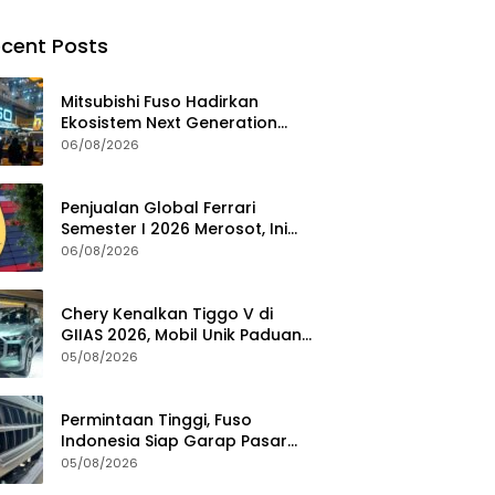
cent Posts
Mitsubishi Fuso Hadirkan
Ekosistem Next Generation
Zero Down Time di GIIAS 2026
06/08/2026
Penjualan Global Ferrari
Semester I 2026 Merosot, Ini
Penyebabnya
06/08/2026
Chery Kenalkan Tiggo V di
GIIAS 2026, Mobil Unik Paduan
SUV, MPV, dan Double Cabin
05/08/2026
Permintaan Tinggi, Fuso
Indonesia Siap Garap Pasar
Truk Bekas
05/08/2026