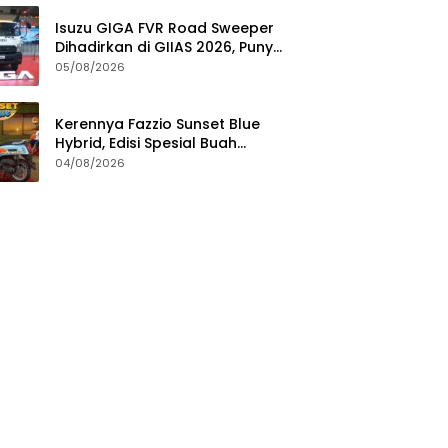
Isuzu GIGA FVR Road Sweeper
Dihadirkan di GIIAS 2026, Punya
Seabrek Keunggulan
05/08/2026
Kerennya Fazzio Sunset Blue
Hybrid, Edisi Spesial Buah
Kolaborasi dengan Alkateri
04/08/2026