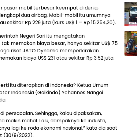
n pasar mobil terbesar keempat di dunia,
ilengkapi dua airbag. Mobil-mobil itu umumnya
u sekitar Rp 229 juta (kurs US$ 1 = Rp 15.254,20).
rintah Negeri Sari itu mengatakan
tak memakan biaya besar, hanya sekitar US$ 75
lembaga riset JATO Dynamic memperkirakan
makan biaya US$ 231 atau sekitar Rp 3,52 juta.
erti itu diterapkan di Indonesia? Ketua Umum
tor Indonesia (Gaikindo) Yohannes Nangoi
ia.
i persaoalan. Sehingga, kalau dipaksakan,
a makin mahal. Lalu, dampaknya ke industri,
a lagi ke roda ekonomi nasional,” kata dia saat
t (30/9/2022).