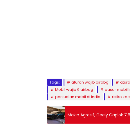
Tags:
aturan wajib airabg
atura
Mobil wajib 6 airbag
pasar mobil I
penjualan mobil di India
risiko ke
Makin Agresif, Geely Caplok 7