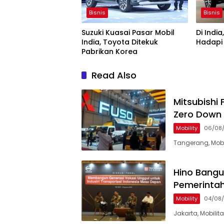
Bisnis
Bisnis
Di Indi
Suzuki Kuasai Pasar Mobil
Hadapi 
India, Toyota Ditekuk
Pabrikan Korea
Read Also
Mitsubishi
Zero Down 
Mobility
06/08
Tangerang, Mobi
Hino Bangu
Pemerintah
Mobility
04/08
Jakarta, Mobili