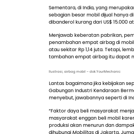
Sementara, di India, yang merupaka
sebagian besar mobil dijual hanya d
dibanderol kurang dari US$ 15.000 ata
Menjawab keberatan pabrikan, peme
penambahan empat airbag di mobil 
atau sekitar Rp 1,14 juta. Tetapi, 
tambahan empat airbag itu dapat me
Ilustrasi, airbag mobil – dok.YourMechanic
Lantas bagaimana jika kebijakan sep
Gabungan Industri Kendaraan Bermo
menyebut, jawabannya seperti di Ind
“Faktor daya beli masyarakat menjad
masyarakat enggan beli mobil karen
produksi akan menurun dan dampakny
dihubungi
Mobilitas
di Jakarta, Juma