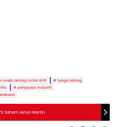
n wajib airbag mobil di RI
fungsi airbag
nfia
penjaulan mobil RI
celakaan
,6% Saham Aston Martin