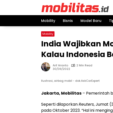
Skip
to
content
Mobility
Bisnis
Model Baru
Ti
Mobility
India Wajibkan Mo
Kalau Indonesia 
Arif Arianto
2 Min Read
30/09/2022
Ilustrasi, airbag mobil - dok.AskCarExpert
Jakarta, Mobilitas
– Pemerintah be
Seperti dilaporkan
Reuters
, Jumat (
pada Oktober 2023. “Hal ini mengin