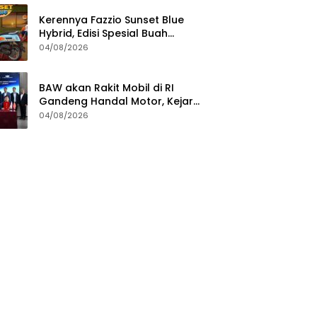
Kerennya Fazzio Sunset Blue
Hybrid, Edisi Spesial Buah
Kolaborasi dengan Alkateri
04/08/2026
BAW akan Rakit Mobil di RI
Gandeng Handal Motor, Kejar
TKDN Minimal 40 Persen
04/08/2026