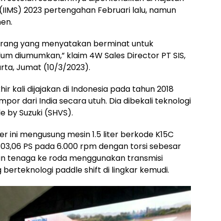
(IIMS) 2023 pertengahan Februari lalu, namun
men.
0 orang yang menyatakan berminat untuk
lum diumumkan,” klaim 4W Sales Director PT SIS,
rta, Jumat (10/3/2023).
ir kali dijajakan di Indonesia pada tahun 2018
iimpor dari India secara utuh. Dia dibekali teknologi
e by Suzuki (SHVS).
ser ini mengusung mesin 1.5 liter berkode K15C
103,06 PS pada 6.000 rpm dengan torsi sebesar
an tenaga ke roda menggunakan transmisi
berteknologi paddle shift di lingkar kemudi.