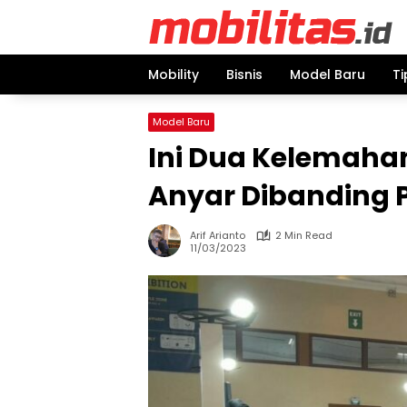
Skip
to
content
Mobility
Bisnis
Model Baru
Ti
Model Baru
Ini Dua Kelemahan
Anyar Dibanding 
Arif Arianto
2 Min Read
11/03/2023