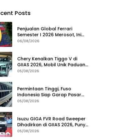
cent Posts
Penjualan Global Ferrari
Semester I 2026 Merosot, Ini
Penyebabnya
06/08/2026
Chery Kenalkan Tiggo V di
GIIAS 2026, Mobil Unik Paduan
SUV, MPV, dan Double Cabin
05/08/2026
Permintaan Tinggi, Fuso
Indonesia Siap Garap Pasar
Truk Bekas
05/08/2026
Isuzu GIGA FVR Road Sweeper
Dihadirkan di GIIAS 2026, Punya
Seabrek Keunggulan
05/08/2026