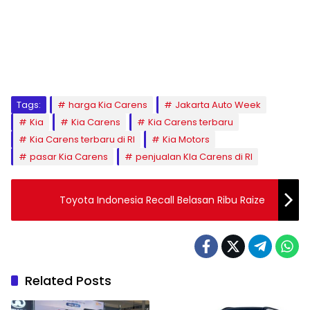
Tags:
harga Kia Carens
Jakarta Auto Week
Kia
Kia Carens
Kia Carens terbaru
Kia Carens terbaru di RI
Kia Motors
pasar Kia Carens
penjualan KIa Carens di RI
Toyota Indonesia Recall Belasan Ribu Raize
Related Posts