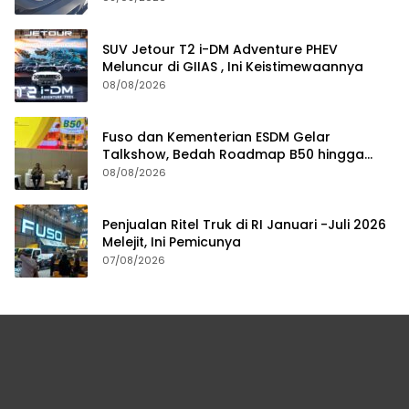
SUV Jetour T2 i-DM Adventure PHEV
Meluncur di GIIAS , Ini Keistimewaannya
08/08/2026
Fuso dan Kementerian ESDM Gelar
Talkshow, Bedah Roadmap B50 hingga
Dampaknya
08/08/2026
Penjualan Ritel Truk di RI Januari -Juli 2026
Melejit, Ini Pemicunya
07/08/2026