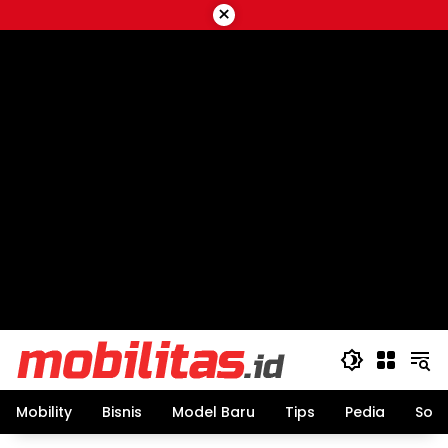
Skip
×
to
content
Mobility
Bisnis
Model Baru
Tips
Pedia
Sos