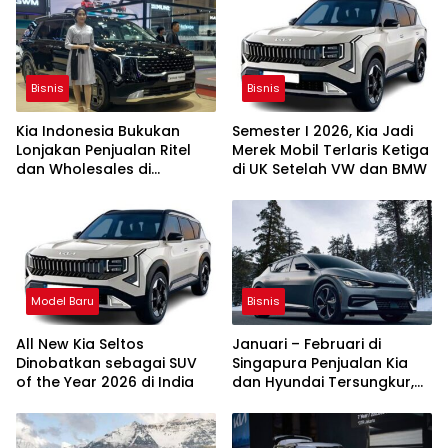
Bisnis
Bisnis
Kia Indonesia Bukukan
Semester I 2026, Kia Jadi
Lonjakan Penjualan Ritel
Merek Mobil Terlaris Ketiga
dan Wholesales di
di UK Setelah VW dan BMW
Semester I 2026
Model Baru
Bisnis
All New Kia Seltos
Januari – Februari di
Dinobatkan sebagai SUV
Singapura Penjualan Kia
of the Year 2026 di India
dan Hyundai Tersungkur,
BYD Gusur Toyota