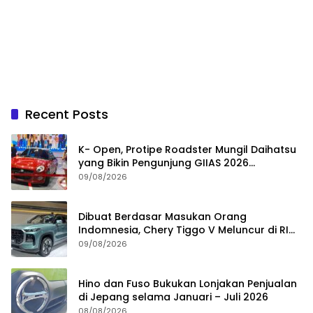
Recent Posts
K- Open, Protipe Roadster Mungil Daihatsu
yang Bikin Pengunjung GIIAS 2026
Penasaran
09/08/2026
Dibuat Berdasar Masukan Orang
Indomnesia, Chery Tiggo V Meluncur di RI
Kuartal IV Tahun Ini
09/08/2026
Hino dan Fuso Bukukan Lonjakan Penjualan
di Jepang selama Januari – Juli 2026
08/08/2026