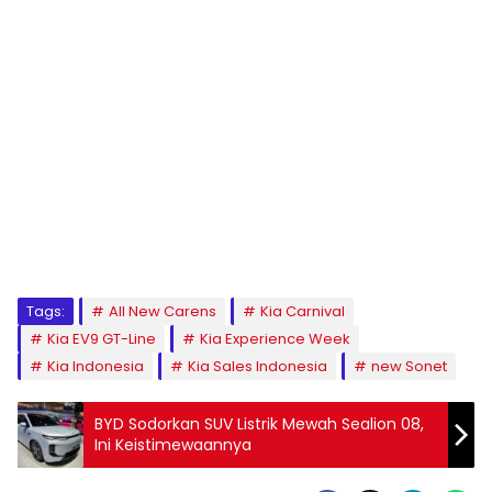
Tags:
All New Carens
Kia Carnival
Kia EV9 GT-Line
Kia Experience Week
Kia Indonesia
Kia Sales Indonesia
new Sonet
BYD Sodorkan SUV Listrik Mewah Sealion 08,
Ini Keistimewaannya