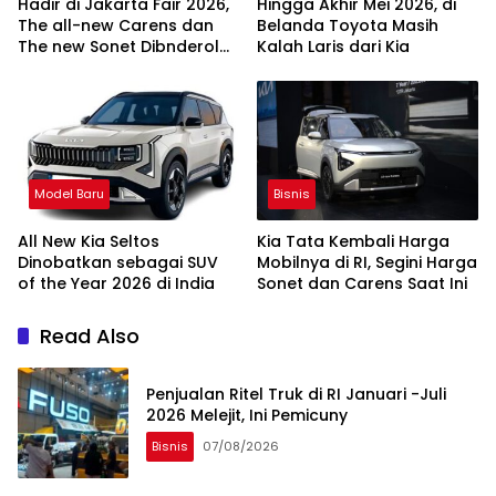
Hadir di Jakarta Fair 2026,
Hingga Akhir Mei 2026, di
The all-new Carens dan
Belanda Toyota Masih
The new Sonet Dibnderol
Kalah Laris dari Kia
Segini
Model Baru
Bisnis
All New Kia Seltos
Kia Tata Kembali Harga
Dinobatkan sebagai SUV
Mobilnya di RI, Segini Harga
of the Year 2026 di India
Sonet dan Carens Saat Ini
Read Also
Penjualan Ritel Truk di RI Januari -Juli
2026 Melejit, Ini Pemicuny
Bisnis
07/08/2026