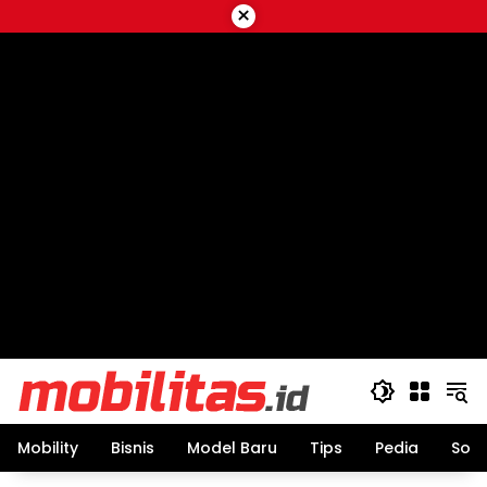
Skip
×
to
content
Mobility
Bisnis
Model Baru
Tips
Pedia
Sos