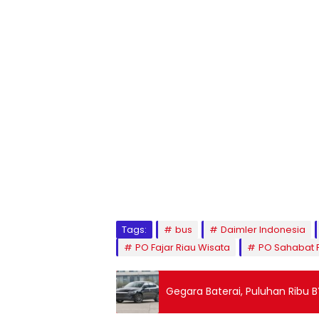
Tags:
bus
Daimler Indonesia
PO Fajar Riau Wisata
PO Sahabat P
Gegara Baterai, Puluhan Ribu B