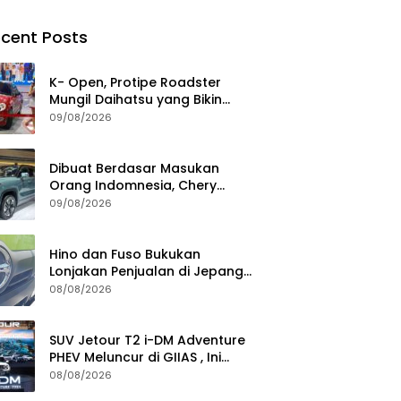
cent Posts
K- Open, Protipe Roadster
Mungil Daihatsu yang Bikin
Pengunjung GIIAS 2026
09/08/2026
Penasaran
Dibuat Berdasar Masukan
Orang Indomnesia, Chery
Tiggo V Meluncur di RI Kuartal
09/08/2026
IV Tahun Ini
Hino dan Fuso Bukukan
Lonjakan Penjualan di Jepang
selama Januari – Juli 2026
08/08/2026
SUV Jetour T2 i-DM Adventure
PHEV Meluncur di GIIAS , Ini
Keistimewaannya
08/08/2026