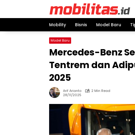
Skip
to
content
Mobility
Bisnis
Model Baru
Ti
Model Baru
Mercedes-Benz S
Tentrem dan Adip
2025
Arif Arianto
2 Min Read
28/11/2025