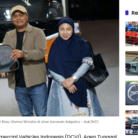
Re
Riau Utama Wisata di stan karoseri Adiputro - dok.DVCI
ercial Vehicles Indonesia (DCVI), Agen Tunggal