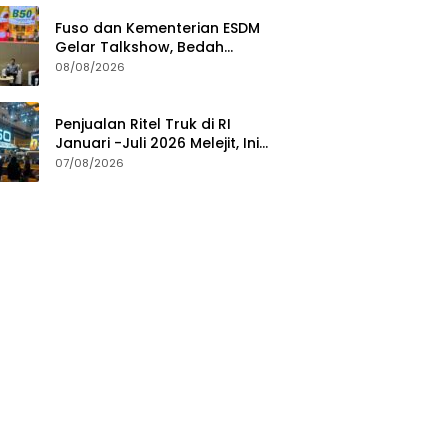
Fuso dan Kementerian ESDM
Gelar Talkshow, Bedah
Roadmap B50 hingga
08/08/2026
Dampaknya
Penjualan Ritel Truk di RI
Januari -Juli 2026 Melejit, Ini
Pemicunya
07/08/2026