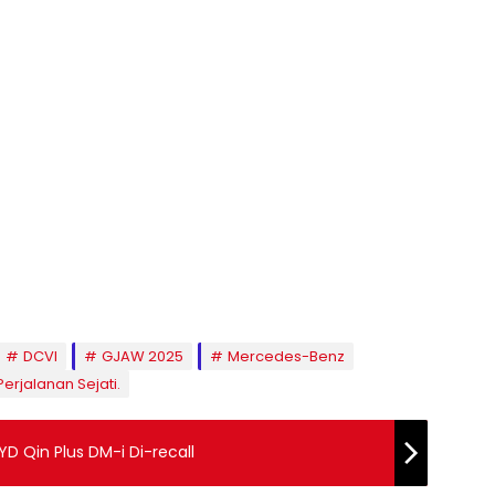
DCVI
GJAW 2025
Mercedes-Benz
erjalanan Sejati.
YD Qin Plus DM-i Di-recall