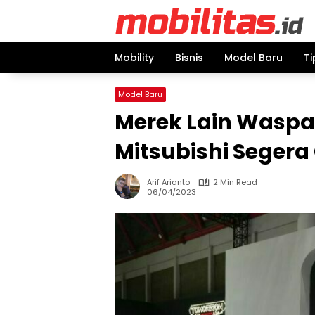
Skip
to
content
Mobility
Bisnis
Model Baru
Ti
Model Baru
Merek Lain Wasp
Mitsubishi Segera
Arif Arianto
2 Min Read
06/04/2023