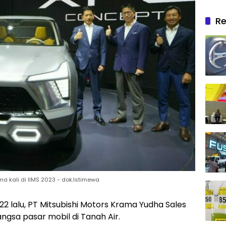
Re
a kali di IIMS 2023 - dok.Istimewa
2 lalu, PT Mitsubishi Motors Krama Yudha Sales
ngsa pasar mobil di Tanah Air.