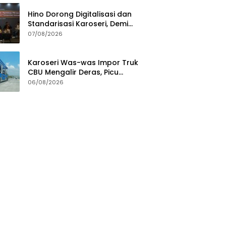
Hino Dorong Digitalisasi dan
Standarisasi Karoseri, Demi
Jamin Kualitas Kendaraan
07/08/2026
Pelanggan
Karoseri Was-was Impor Truk
CBU Mengalir Deras, Picu
Persaingan Tak Sehat
06/08/2026