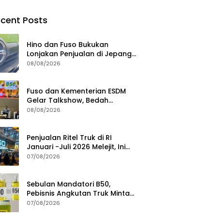
cent Posts
Hino dan Fuso Bukukan
Lonjakan Penjualan di Jepang
selama Januari – Juli 2026
08/08/2026
Fuso dan Kementerian ESDM
Gelar Talkshow, Bedah
Roadmap B50 hingga
08/08/2026
Dampaknya
Penjualan Ritel Truk di RI
Januari -Juli 2026 Melejit, Ini
Pemicunya
07/08/2026
Sebulan Mandatori B50,
Pebisnis Angkutan Truk Minta
Jaminan Ketersediaan BBM
07/08/2026