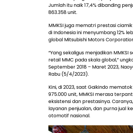
Jumlah itu naik 17,4% dibanding pen
863.358 unit.
MMKSI juga mematri prestasi ciamik
di Indonesia ini menyumbang 12% leb
global Mitsubishi Motors Corporati
“Yang sekaligus menjadikan MMKSI 
retail MMC pada skala global,” ungk
September 2018 – Maret 2023, Naoy
Rabu (5/4/2023).
Kini, di 2023, saat Gaikindo memato
975.000 unit, MMKSI merasa terpan
eksistensi dan prestasinya. Caranya
layanan penjualan, dan purna jual 
otomotif nasional.