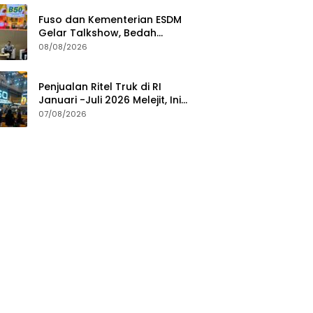
Fuso dan Kementerian ESDM
Gelar Talkshow, Bedah
Roadmap B50 hingga
08/08/2026
Dampaknya
Penjualan Ritel Truk di RI
Januari -Juli 2026 Melejit, Ini
Pemicunya
07/08/2026