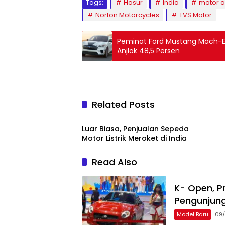
Tags:
Hosur
India
motor a
Norton Motorcycles
TVS Motor
Peminat Ford Mustang Mach-E 
Anjlok 48,5 Persen
Related Posts
Bisnis
Luar Biasa, Penjualan Sepeda
Motor Listrik Meroket di India
Read Also
K- Open, P
Pengunjung
Model Baru
09