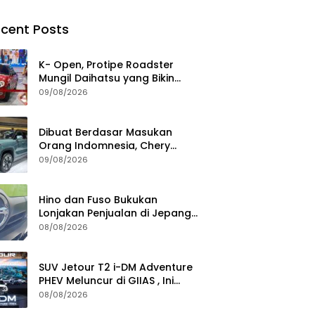
cent Posts
K- Open, Protipe Roadster
Mungil Daihatsu yang Bikin
Pengunjung GIIAS 2026
09/08/2026
Penasaran
Dibuat Berdasar Masukan
Orang Indomnesia, Chery
Tiggo V Meluncur di RI Kuartal
09/08/2026
IV Tahun Ini
Hino dan Fuso Bukukan
Lonjakan Penjualan di Jepang
selama Januari – Juli 2026
08/08/2026
SUV Jetour T2 i-DM Adventure
PHEV Meluncur di GIIAS , Ini
Keistimewaannya
08/08/2026