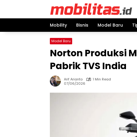
Skip
to
content
Mobility
Bisnis
Model Baru
Ti
Model Baru
Norton Produksi M
Pabrik TVS India
Arif Arianto
1 Min Read
07/06/2026