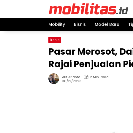
Skip
to
content
Mobility
Bisnis
Model Baru
Ti
Bisnis
Pasar Merosot, D
Rajai Penjualan Pic
Arif Arianto
2 Min Read
30/12/2023