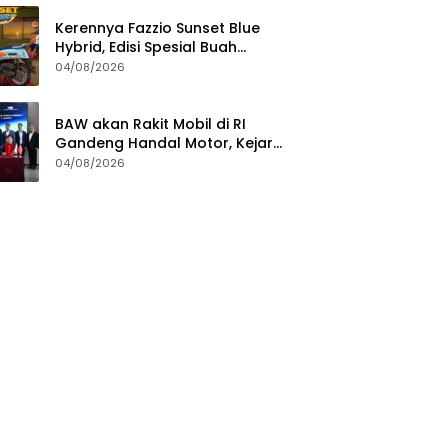
Kerennya Fazzio Sunset Blue
Hybrid, Edisi Spesial Buah
Kolaborasi dengan Alkateri
04/08/2026
BAW akan Rakit Mobil di RI
Gandeng Handal Motor, Kejar
TKDN Minimal 40 Persen
04/08/2026