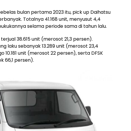
belas bulan pertama 2023 itu, pick up Daihatsu
banyak. Totalnya 41.168 unit, menyusut 4,4
bukukannya selama periode sama di tahun lalu.
 terjual 38.615 unit (merosot 21,3 persen).
ang laku sebanyak 13.289 unit (merosot 23,4
o 10.181 unit (merosot 22 persen), serta DFSK
ok 66,1 persen).