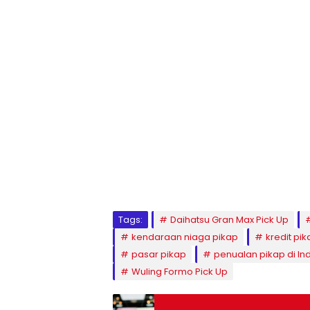
Tags:
Daihatsu Gran Max Pick Up
kendaraan niaga pikap
kredit pi
pasar pikap
penualan pikap di In
Wuling Formo Pick Up