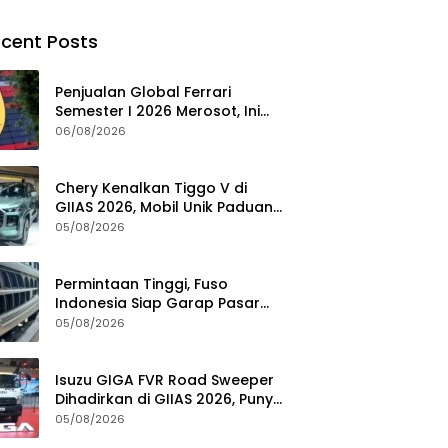
cent Posts
Penjualan Global Ferrari
Semester I 2026 Merosot, Ini
Penyebabnya
06/08/2026
Chery Kenalkan Tiggo V di
GIIAS 2026, Mobil Unik Paduan
SUV, MPV, dan Double Cabin
05/08/2026
Permintaan Tinggi, Fuso
Indonesia Siap Garap Pasar
Truk Bekas
05/08/2026
Isuzu GIGA FVR Road Sweeper
Dihadirkan di GIIAS 2026, Punya
Seabrek Keunggulan
05/08/2026