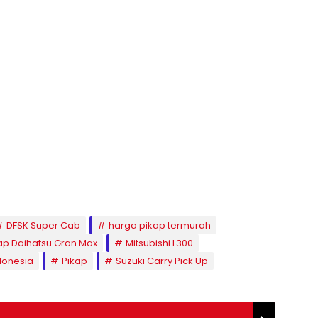
DFSK Super Cab
harga pikap termurah
kap Daihatsu Gran Max
Mitsubishi L300
donesia
Pikap
Suzuki Carry Pick Up