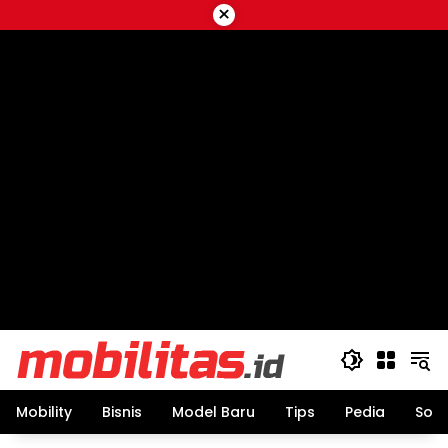
Skip
×
to
content
Mobility
Bisnis
Model Baru
Tips
Pedia
Sos