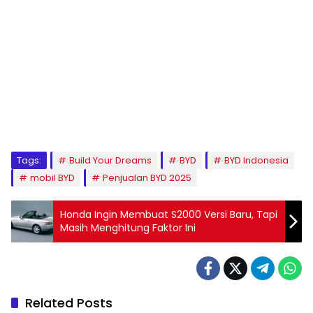
Tags:
Build Your Dreams
BYD
BYD Indonesia
mobil BYD
Penjualan BYD 2025
Honda Ingin Membuat S2000 Versi Baru, Tapi
Masih Menghitung Faktor Ini
Related Posts