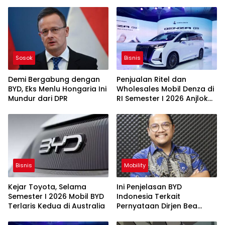
Sosok
Bisnis
Demi Bergabung dengan
Penjualan Ritel dan
BYD, Eks Menlu Hongaria Ini
Wholesales Mobil Denza di
Mundur dari DPR
RI Semester I 2026 Anjlok
Segini
Bisnis
Mobility
Kejar Toyota, Selama
Ini Penjelasan BYD
Semester I 2026 Mobil BYD
Indonesia Terkait
Terlaris Kedua di Australia
Pernyataan Dirjen Bea
Cukai Soal Kontainer