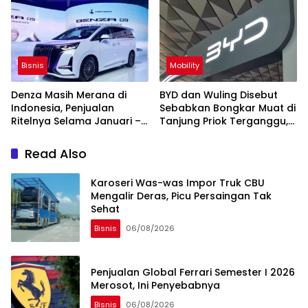
Menumpuk di Tanjung Priok
Bisnis
Mobility
Denza Masih Merana di
BYD dan Wuling Disebut
Indonesia, Penjualan
Sebabkan Bongkar Muat di
Ritelnya Selama Januari –
Tanjung Priok Terganggu,
Mei 2026 Anjlok 57,4 Persen
Kontainer Ngendon 2
Minggu Lebih
Read Also
Karoseri Was-was Impor Truk CBU
Mengalir Deras, Picu Persaingan Tak
Sehat
Bisnis
06/08/2026
Penjualan Global Ferrari Semester I 2026
Merosot, Ini Penyebabnya
Bisnis
06/08/2026