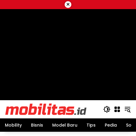
Skip
×
to
content
Mobility
Bisnis
Model Baru
Tips
Pedia
Sos