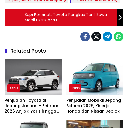
Sepi Peminat, Toyota Pangkas Tarif Sewa
Mobil Listrik bZ4X
Related Posts
Bisnis
Bisnis
Penjualan Toyota di
Penjualan Mobil di Jepang
Jepang Januari – Februari
Selama 2025, Kinerja
2026 Anjlok, Yaris hingga
Honda dan Nissan Jeblok
Corolla Cross Muram