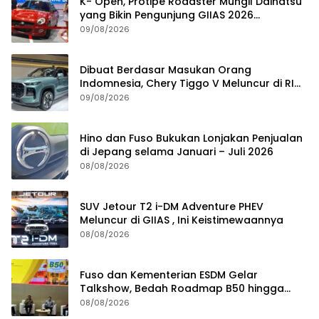
K- Open, Protipe Roadster Mungil Daihatsu
yang Bikin Pengunjung GIIAS 2026
Penasaran
09/08/2026
Dibuat Berdasar Masukan Orang
Indomnesia, Chery Tiggo V Meluncur di RI
Kuartal IV Tahun Ini
09/08/2026
Hino dan Fuso Bukukan Lonjakan Penjualan
di Jepang selama Januari – Juli 2026
08/08/2026
SUV Jetour T2 i-DM Adventure PHEV
Meluncur di GIIAS , Ini Keistimewaannya
08/08/2026
Fuso dan Kementerian ESDM Gelar
Talkshow, Bedah Roadmap B50 hingga
Dampaknya
08/08/2026