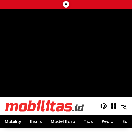
Skip
×
to
content
Mobility
Bisnis
Model Baru
Tips
Pedia
Sos