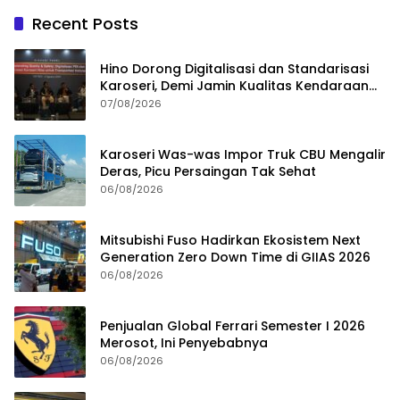
Recent Posts
Hino Dorong Digitalisasi dan Standarisasi
Karoseri, Demi Jamin Kualitas Kendaraan
Pelanggan
07/08/2026
Karoseri Was-was Impor Truk CBU Mengalir
Deras, Picu Persaingan Tak Sehat
06/08/2026
Mitsubishi Fuso Hadirkan Ekosistem Next
Generation Zero Down Time di GIIAS 2026
06/08/2026
Penjualan Global Ferrari Semester I 2026
Merosot, Ini Penyebabnya
06/08/2026