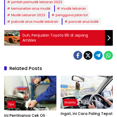
jumlah pemudik lebaran 2023
kemacetan arus mudik
mudik lebaran
Mudik Lebaran 2023
pengguna jalan tol
pubcak arus mudik lebaran
puncak arus balik
Duh, Penjualan Toyota 86 di Jepang
Ambles
Related Posts
Mobility
Tips
Ingat, Ini Cara Paling Tepat
Ini Pentingnya Cek Oli