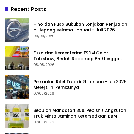
Recent Posts
Hino dan Fuso Bukukan Lonjakan Penjualan
di Jepang selama Januari – Juli 2026
08/08/2026
Fuso dan Kementerian ESDM Gelar
Talkshow, Bedah Roadmap B50 hingga
Dampaknya
08/08/2026
Penjualan Ritel Truk di RI Januari -Juli 2026
Melejit, Ini Pemicunya
07/08/2026
Sebulan Mandatori B50, Pebisnis Angkutan
Truk Minta Jaminan Ketersediaan BBM
07/08/2026