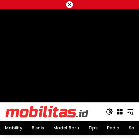
Skip
×
to
content
Mobility
Bisnis
Model Baru
Tips
Pedia
Sos