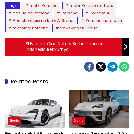
Tags:
mobil Porsche
mobil Porsche terbaru
penjualan Porsche
Porsche
Porsche AG
Porsche dipisah dari VW Group
Porsche Indonesia
teknologi Porsche
Volkswagen Group
SUV Listrik Cina Neta V Serbu Thailand,
Indonesia Berikutnya
Related Posts
Bisnis
Bisnis
Penjualan Mobil Porsche di
Januari – September 2025,