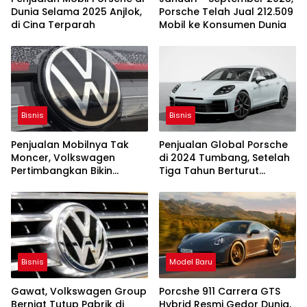
Dunia Selama 2025 Anjlok,
Porsche Telah Jual 212.509
di Cina Terparah
Mobil ke Konsumen Dunia
Bisnis
Bisnis
Penjualan Mobilnya Tak
Penjualan Global Porsche
Moncer, Volkswagen
di 2024 Tumbang, Setelah
Pertimbangkan Bikin
Tiga Tahun Berturut
Kendaraan Militer
Mengembang
Bisnis
Model Baru
Gawat, Volkswagen Group
Porcshe 911 Carrera GTS
Berniat Tutup Pabrik di
Hybrid Resmi Gedor Dunia,