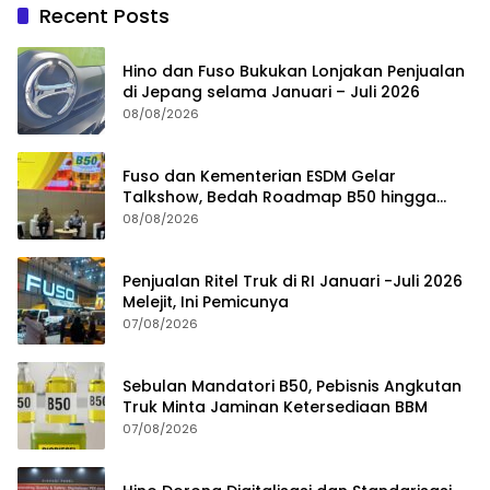
Recent Posts
Hino dan Fuso Bukukan Lonjakan Penjualan
di Jepang selama Januari – Juli 2026
08/08/2026
Fuso dan Kementerian ESDM Gelar
Talkshow, Bedah Roadmap B50 hingga
Dampaknya
08/08/2026
Penjualan Ritel Truk di RI Januari -Juli 2026
Melejit, Ini Pemicunya
07/08/2026
Sebulan Mandatori B50, Pebisnis Angkutan
Truk Minta Jaminan Ketersediaan BBM
07/08/2026