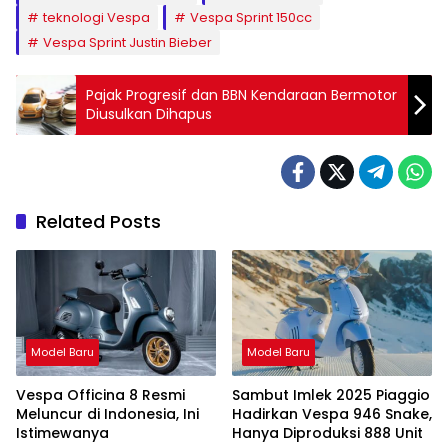
teknologi Vespa
Vespa Sprint 150cc
Vespa Sprint Justin Bieber
Pajak Progresif dan BBN Kendaraan Bermotor
Diusulkan Dihapus
Related Posts
Model Baru
Model Baru
Vespa Officina 8 Resmi
Sambut Imlek 2025 Piaggio
Meluncur di Indonesia, Ini
Hadirkan Vespa 946 Snake,
Istimewanya
Hanya Diproduksi 888 Unit