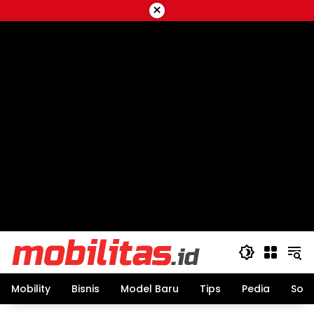
Skip
×
to
content
Mobility
Bisnis
Model Baru
Tips
Pedia
Sos