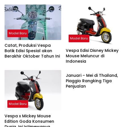
Model Baru
Model Baru
Catat, Produksi Vespa
Vespa Edisi Disney Mickey
Batik Edisi Spesial akan
Mouse Meluncur di
Berakhir Oktober Tahun Ini
Indonesia
Bisnis
Januari – Mei di Thailand,
Piaggio Rangking Tiga
Penjualan
Model Baru
Vespa x Mickey Mouse
Edition Goda Konsumen
Dunia, Ini Istimewanya