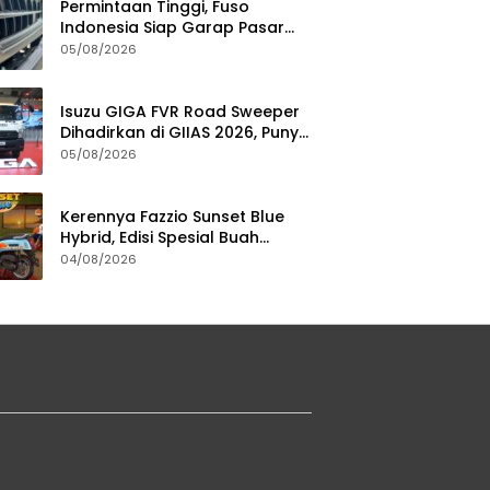
Permintaan Tinggi, Fuso
Indonesia Siap Garap Pasar
Truk Bekas
05/08/2026
Isuzu GIGA FVR Road Sweeper
Dihadirkan di GIIAS 2026, Punya
Seabrek Keunggulan
05/08/2026
Kerennya Fazzio Sunset Blue
Hybrid, Edisi Spesial Buah
Kolaborasi dengan Alkateri
04/08/2026