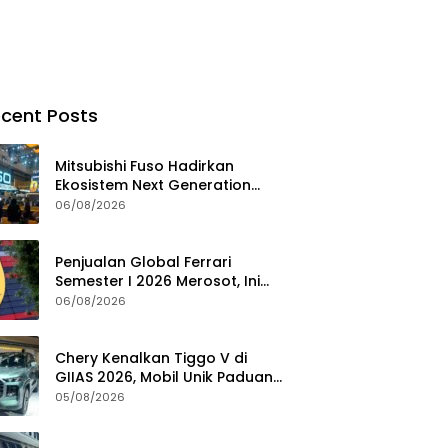
cent Posts
Mitsubishi Fuso Hadirkan
Ekosistem Next Generation
Zero Down Time di GIIAS 2026
06/08/2026
Penjualan Global Ferrari
Semester I 2026 Merosot, Ini
Penyebabnya
06/08/2026
Chery Kenalkan Tiggo V di
GIIAS 2026, Mobil Unik Paduan
SUV, MPV, dan Double Cabin
05/08/2026