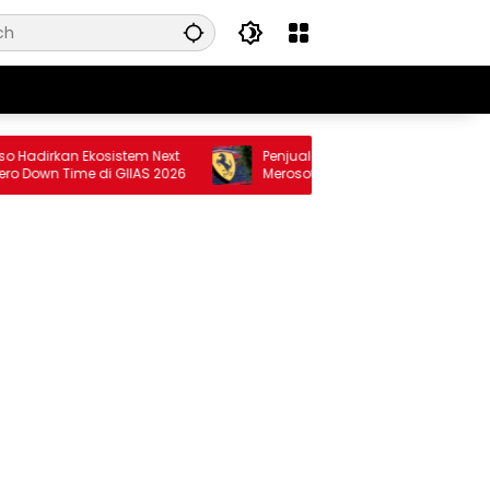
dirkan Ekosistem Next
Penjualan Global Ferrari Semester I 202
own Time di GIIAS 2026
Merosot, Ini Penyebabnya