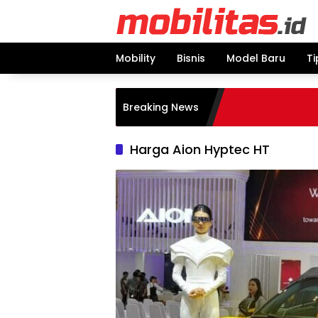
Skip
to
content
Mobility
Bisnis
Model Baru
Ti
Breaking News
Harga Aion Hyptec HT