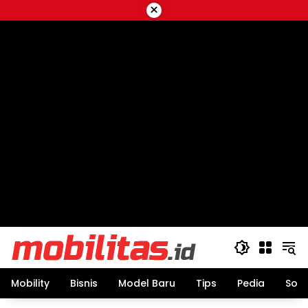
Skip
×
to
content
Mobility
Bisnis
Model Baru
Tips
Pedia
Sos