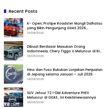
Recent Posts
K- Open, Protipe Roadster Mungil Daihatsu
yang Bikin Pengunjung GIIAS 2026
Penasaran
09/08/2026
Dibuat Berdasar Masukan Orang
Indomnesia, Chery Tiggo V Meluncur di RI
Kuartal IV Tahun Ini
09/08/2026
Hino dan Fuso Bukukan Lonjakan Penjualan
di Jepang selama Januari – Juli 2026
08/08/2026
SUV Jetour T2 i-DM Adventure PHEV
Meluncur di GIIAS , Ini Keistimewaannya
08/08/2026