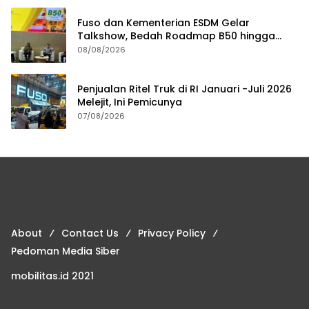
Fuso dan Kementerian ESDM Gelar
Talkshow, Bedah Roadmap B50 hingga
Dampaknya
08/08/2026
Penjualan Ritel Truk di RI Januari -Juli 2026
Melejit, Ini Pemicunya
07/08/2026
About
Contact Us
Privacy Policy
Pedoman Media Siber
mobilitas.id 2021