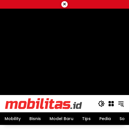
Skip
×
to
content
Mobility
Bisnis
Model Baru
Tips
Pedia
Sos