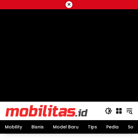
Skip
×
to
content
Mobility
Bisnis
Model Baru
Tips
Pedia
Sos