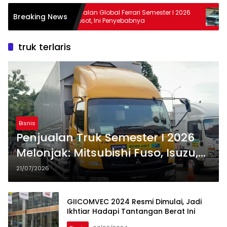
Next
Penjualan Global Ferrari Semester I 2026
Cher
Breaking News
 2026
Merosot, Ini Penyebabnya
Mobi
Cab
truk terlaris
Bisnis
Penjualan Truk Semester I 2026
Melonjak: Mitsubishi Fuso, Isuzu,
dan Hino Terlaris
21/07/2026
GIICOMVEC 2024 Resmi Dimulai, Jadi
Ikhtiar Hadapi Tantangan Berat Ini