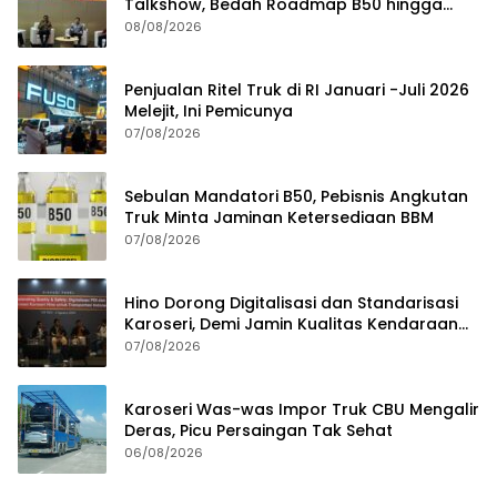
Talkshow, Bedah Roadmap B50 hingga
Dampaknya
08/08/2026
Penjualan Ritel Truk di RI Januari -Juli 2026
Melejit, Ini Pemicunya
07/08/2026
Sebulan Mandatori B50, Pebisnis Angkutan
Truk Minta Jaminan Ketersediaan BBM
07/08/2026
Hino Dorong Digitalisasi dan Standarisasi
Karoseri, Demi Jamin Kualitas Kendaraan
Pelanggan
07/08/2026
Karoseri Was-was Impor Truk CBU Mengalir
Deras, Picu Persaingan Tak Sehat
06/08/2026