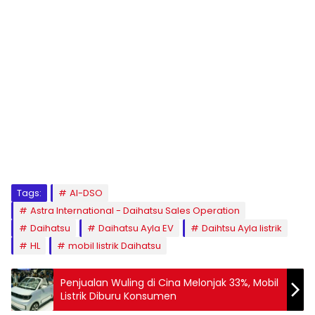
Tags:
AI-DSO
Astra International - Daihatsu Sales Operation
Daihatsu
Daihatsu Ayla EV
Daihtsu Ayla listrik
HL
mobil listrik Daihatsu
Penjualan Wuling di Cina Melonjak 33%, Mobil
Listrik Diburu Konsumen