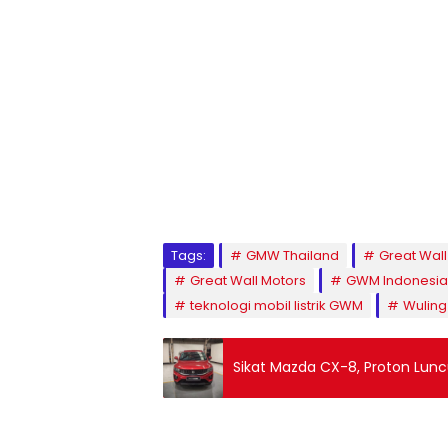
Tags:
GMW Thailand
Great Wall
Great Wall Motors
GWM Indonesia
teknologi mobil listrik GWM
Wuling 
Sikat Mazda CX-8, Proton Lunc