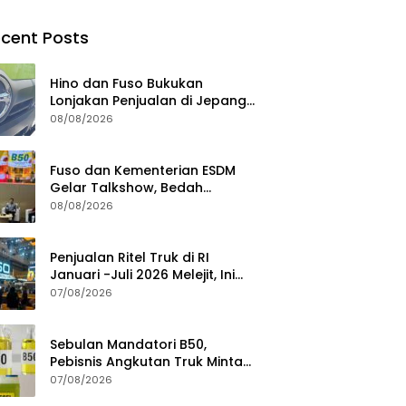
cent Posts
Hino dan Fuso Bukukan
Lonjakan Penjualan di Jepang
selama Januari – Juli 2026
08/08/2026
Fuso dan Kementerian ESDM
Gelar Talkshow, Bedah
Roadmap B50 hingga
08/08/2026
Dampaknya
Penjualan Ritel Truk di RI
Januari -Juli 2026 Melejit, Ini
Pemicunya
07/08/2026
Sebulan Mandatori B50,
Pebisnis Angkutan Truk Minta
Jaminan Ketersediaan BBM
07/08/2026