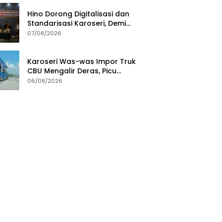
Hino Dorong Digitalisasi dan
Standarisasi Karoseri, Demi
Jamin Kualitas Kendaraan
07/08/2026
Pelanggan
Karoseri Was-was Impor Truk
CBU Mengalir Deras, Picu
Persaingan Tak Sehat
06/08/2026