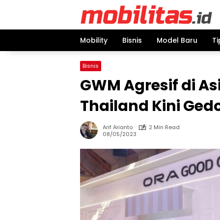
Skip
to
content
Mobility
Bisnis
Model Baru
Ti
Bisnis
GWM Agresif di As
Thailand Kini Ged
Arif Arianto
2 Min Read
08/05/2023