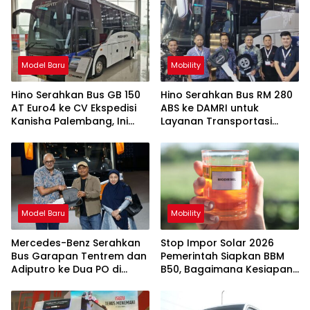
Model Baru
Mobility
Hino Serahkan Bus GB 150
Hino Serahkan Bus RM 280
AT Euro4 ke CV Ekspedisi
ABS ke DAMRI untuk
Kanisha Palembang, Ini
Layanan Transportasi
Istimewanya
Lintas RI – Malaysia- Brunei
Model Baru
Mobility
Mercedes-Benz Serahkan
Stop Impor Solar 2026
Bus Garapan Tentrem dan
Pemerintah Siapkan BBM
Adiputro ke Dua PO di
B50, Bagaimana Kesiapan
GJAW 2025
Kendaraan?