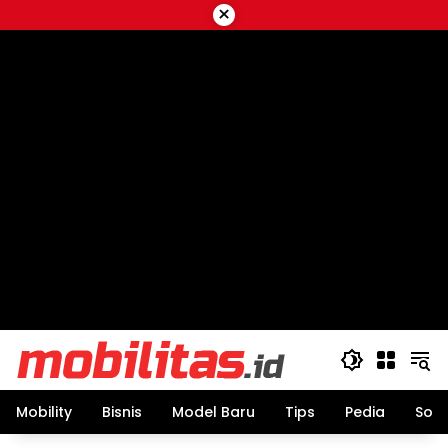
Skip
×
to
content
Mobility
Bisnis
Model Baru
Tips
Pedia
Sos