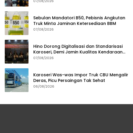
07/08/2026
Sebulan Mandatori B50, Pebisnis Angkutan
Truk Minta Jaminan Ketersediaan BBM
07/08/2026
Hino Dorong Digitalisasi dan Standarisasi
Karoseri, Demi Jamin Kualitas Kendaraan
Pelanggan
07/08/2026
Karoseri Was-was Impor Truk CBU Mengalir
Deras, Picu Persaingan Tak Sehat
06/08/2026