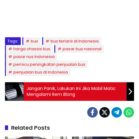
Tags:
bus
bus terlaris di Indonesia
harga chassis bus
pasar bus nasional
pasar nus Indonesia
pemicu peningkatan penjualan bus
penjualan bus di Indonesia
Jangan Panik, Lakukan Ini Jika Mobil Matic
Mengalami Rem Blong
Related Posts