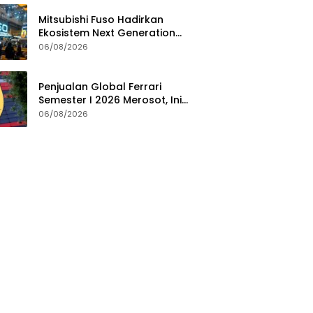
Mitsubishi Fuso Hadirkan
Ekosistem Next Generation
Zero Down Time di GIIAS 2026
06/08/2026
Penjualan Global Ferrari
Semester I 2026 Merosot, Ini
Penyebabnya
06/08/2026