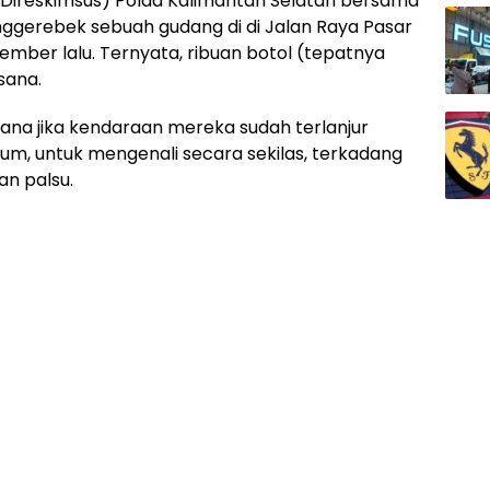
 (Direskimsus) Polda Kalimantan Selatan bersama
ggerebek sebuah gudang di di Jalan Raya Pasar
mber lalu. Ternyata, ribuan botol (tepatnya
sana.
ana jika kendaraan mereka sudah terlanjur
lum, untuk mengenali secara sekilas, terkadang
an palsu.