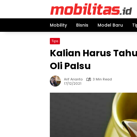
Skip
to
content
Mobility
Bisnis
Model Baru
Ti
Tips
Kalian Harus Tahu
Oli Palsu
Arif Arianto
3 Min Read
17/12/2021