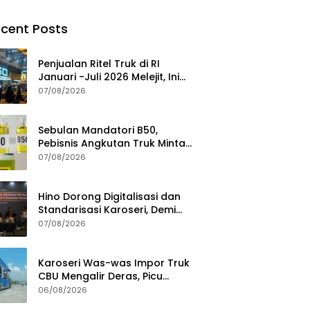
cent Posts
Penjualan Ritel Truk di RI
Januari -Juli 2026 Melejit, Ini
Pemicuny
07/08/2026
Sebulan Mandatori B50,
Pebisnis Angkutan Truk Minta
Jaminan Ketersediaan BBM
07/08/2026
Hino Dorong Digitalisasi dan
Standarisasi Karoseri, Demi
Jamin Kualitas Kendaraan
07/08/2026
Pelanggan
Karoseri Was-was Impor Truk
CBU Mengalir Deras, Picu
Persaingan Tak Sehat
06/08/2026