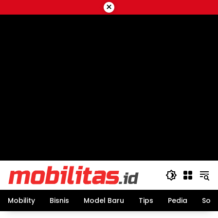
Skip
×
to
content
Mobility
Bisnis
Model Baru
Tips
Pedia
Sos