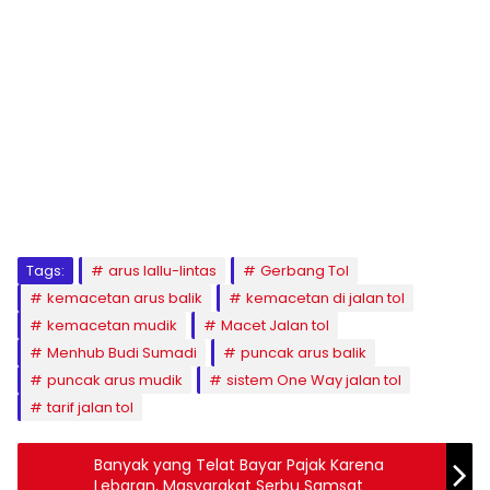
Tags:
arus lallu-lintas
Gerbang Tol
kemacetan arus balik
kemacetan di jalan tol
kemacetan mudik
Macet Jalan tol
Menhub Budi Sumadi
puncak arus balik
puncak arus mudik
sistem One Way jalan tol
tarif jalan tol
Banyak yang Telat Bayar Pajak Karena
Lebaran, Masyarakat Serbu Samsat