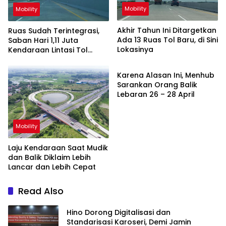
Mobility
Mobility
Akhir Tahun Ini Ditargetkan
Ruas Sudah Terintegrasi,
Ada 13 Ruas Tol Baru, di Sini
Saban Hari 1,11 Juta
Lokasinya
Kendaraan Lintasi Tol
Mobility
Trans Jawa
Karena Alasan Ini, Menhub
Sarankan Orang Balik
Lebaran 26 – 28 April
Mobility
Laju Kendaraan Saat Mudik
dan Balik Diklaim Lebih
Lancar dan Lebih Cepat
Read Also
Hino Dorong Digitalisasi dan
Standarisasi Karoseri, Demi Jamin