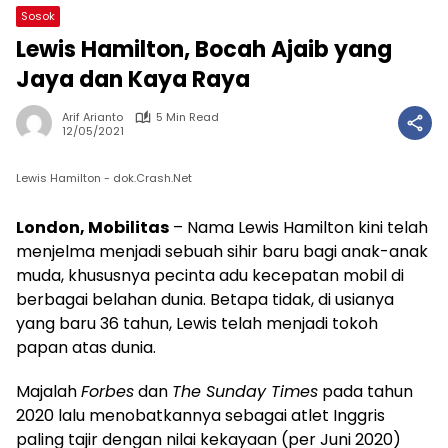
Sosok
Lewis Hamilton, Bocah Ajaib yang
Jaya dan Kaya Raya
Arif Arianto
5 Min Read
12/05/2021
Lewis Hamilton - dok.Crash.Net
London, Mobilitas
– Nama Lewis Hamilton kini telah
menjelma menjadi sebuah sihir baru bagi anak-anak
muda, khususnya pecinta adu kecepatan mobil di
berbagai belahan dunia. Betapa tidak, di usianya
yang baru 36 tahun, Lewis telah menjadi tokoh
papan atas dunia.
Majalah
Forbes
dan
The Sunday Times
pada tahun
2020 lalu menobatkannya sebagai atlet Inggris
paling tajir dengan nilai kekayaan (per Juni 2020)