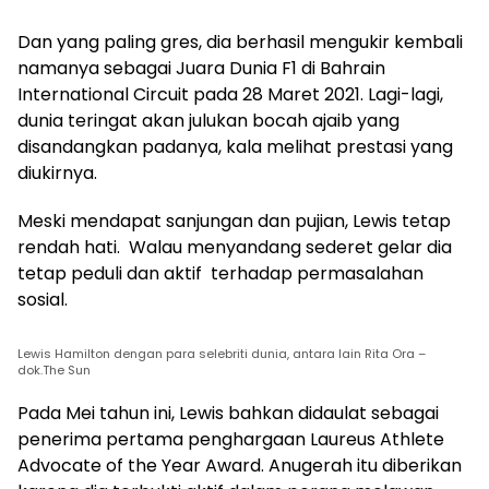
Dan yang paling gres, dia berhasil mengukir kembali
namanya sebagai Juara Dunia F1 di Bahrain
International Circuit pada 28 Maret 2021. Lagi-lagi,
dunia teringat akan julukan bocah ajaib yang
disandangkan padanya, kala melihat prestasi yang
diukirnya.
Meski mendapat sanjungan dan pujian, Lewis tetap
rendah hati. Walau menyandang sederet gelar dia
tetap peduli dan aktif terhadap permasalahan
sosial.
Lewis Hamilton dengan para selebriti dunia, antara lain Rita Ora –
dok.The Sun
Pada Mei tahun ini, Lewis bahkan didaulat sebagai
penerima pertama penghargaan Laureus Athlete
Advocate of the Year Award. Anugerah itu diberikan