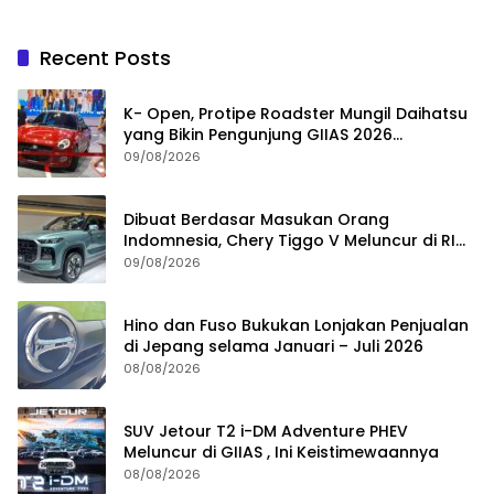
Recent Posts
K- Open, Protipe Roadster Mungil Daihatsu
yang Bikin Pengunjung GIIAS 2026
Penasaran
09/08/2026
Dibuat Berdasar Masukan Orang
Indomnesia, Chery Tiggo V Meluncur di RI
Kuartal IV Tahun Ini
09/08/2026
Hino dan Fuso Bukukan Lonjakan Penjualan
di Jepang selama Januari – Juli 2026
08/08/2026
SUV Jetour T2 i-DM Adventure PHEV
Meluncur di GIIAS , Ini Keistimewaannya
08/08/2026