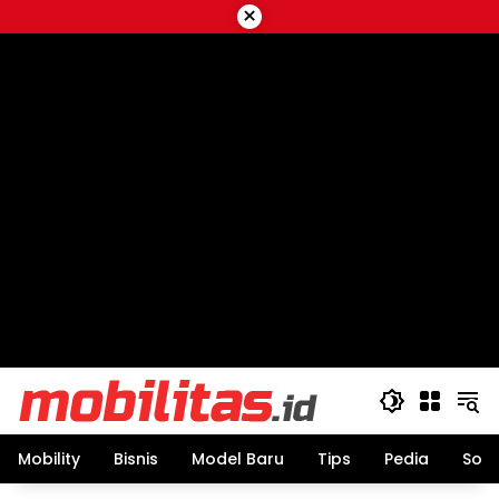
Skip
×
to
content
Mobility
Bisnis
Model Baru
Tips
Pedia
Sos