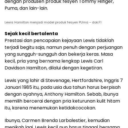
dengan produsen produk fesyen Tommy Hilfiger,
Puma, dan lain-lain.
Lewis Hamilton menjadi model produk fesyen PUma – dok.F1
Sejak kecil bertalenta
Prestasi dan pencapaian kejayaan Lewis tidaklah
terjadi begitu saja, namun penuh dengan perjuangan
yang sungguh-sungguh dan bekerja keras. Masa
kecil, pria yang bernama lengkap Lewis Carl
Davidson Hamilton, dilalui dengan kegetiran.
Lewis yang lahir di Stevenage, Hertfordshire, Inggris 7
Januari 1985 itu, pada usia dua tahun harus berpisah
dengan ayahnya, Anthony Hamilton. Sebab, ibunya
memilih bercerai dengan pria keturunan kulit hitam
itu, karena menemukan ketidakcocokan.
Ibunya, Carmen Brenda Larbalestier, kemudian
menikah lagi. Lewis kecil pun harus tinggal bersama