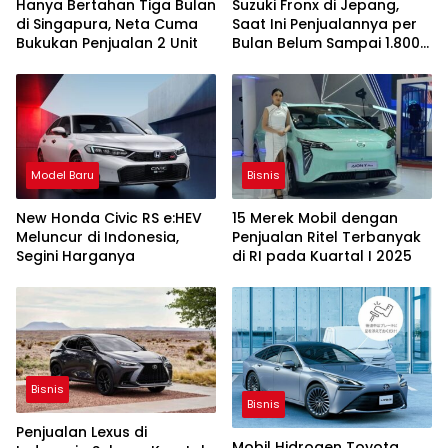
Hanya Bertahan Tiga Bulan
Suzuki Fronx di Jepang,
di Singapura, Neta Cuma
Saat Ini Penjualannya per
Bukukan Penjualan 2 Unit
Bulan Belum Sampai 1.800
Unit
Model Baru
Bisnis
New Honda Civic RS e:HEV
15 Merek Mobil dengan
Meluncur di Indonesia,
Penjualan Ritel Terbanyak
Segini Harganya
di RI pada Kuartal I 2025
Bisnis
Bisnis
Penjualan Lexus di
Mobil Hidrogen Toyota