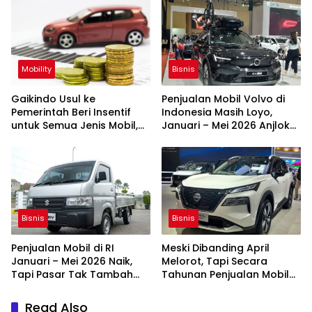
Mobility
Bisnis
Gaikindo Usul ke
Penjualan Mobil Volvo di
Pemerintah Beri Insentif
Indonesia Masih Loyo,
untuk Semua Jenis Mobil,
Januari – Mei 2026 Anjlok
Ini Alasannya
45,5 Persen
Bisnis
Bisnis
Penjualan Mobil di RI
Meski Dibanding April
Januari – Mei 2026 Naik,
Melorot, Tapi Secara
Tapi Pasar Tak Tambah
Tahunan Penjualan Mobil
Besar
Mei 2026 Naik
Read Also