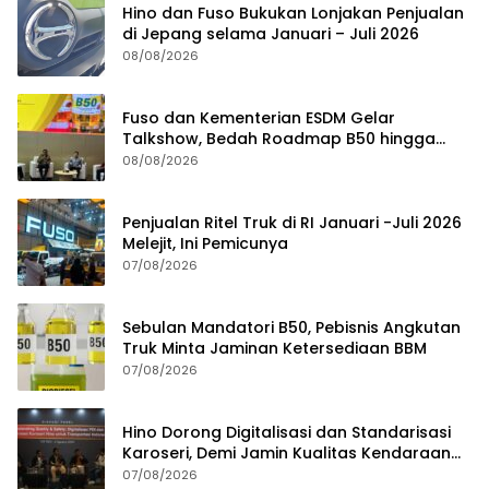
Hino dan Fuso Bukukan Lonjakan Penjualan
di Jepang selama Januari – Juli 2026
08/08/2026
Fuso dan Kementerian ESDM Gelar
Talkshow, Bedah Roadmap B50 hingga
Dampaknya
08/08/2026
Penjualan Ritel Truk di RI Januari -Juli 2026
Melejit, Ini Pemicunya
07/08/2026
Sebulan Mandatori B50, Pebisnis Angkutan
Truk Minta Jaminan Ketersediaan BBM
07/08/2026
Hino Dorong Digitalisasi dan Standarisasi
Karoseri, Demi Jamin Kualitas Kendaraan
Pelanggan
07/08/2026