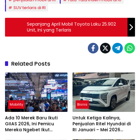
SUV terlaris di RI
Sepanjang April Mobil Toyota Laku 25.902
Unit, Ini yang Terlaris
Related Posts
Mobility
Bisnis
Ada 10 Merek Baru Ikuti
Untuk Ketiga Kalinya,
GIIAS 2026, Ini Pemicu
Penjualan Ritel Hyundai di
Mereka Ngebet Ikut
RI Januari – Mei 2026
Pameran
Anjlok