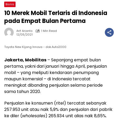
Bisnis
10 Merek Mobil Terlaris di Indonesia
pada Empat Bulan Pertama
Arif Arianto
1 Min Read
12/05/2021
Toyota New Kijang Innova - dok.Auto2000
Jakarta, Mobilitas
– Sepanjang empat bulan
pertama, yakni dari januari hingga April, penjualan
mobil – yang meliputi kendaraan penumpang
maupun komersial – di Indonesia tercatat
meningkat dibanding penjualan selama periode
sama tahun 2020.
Penjualan ke konsumen (ritel) tercatat sebanyak
257.953 unit atau naik 5,9% dan penjualan dari pabrik
ke diler (
wholesales
) 265.934 unit alias naik 8,65%.