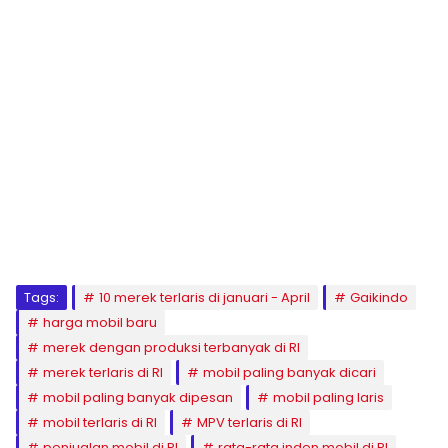
Tags:
10 merek terlaris di januari - April
Gaikindo
harga mobil baru
merek dengan produksi terbanyak di RI
merek terlaris di RI
mobil paling banyak dicari
mobil paling banyak dipesan
mobil paling laris
mobil terlaris di RI
MPV terlaris di RI
penjualan mobil di RI
rata-rata inden mobil di RI