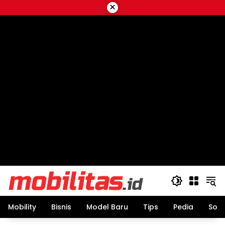
Skip
×
to
content
Mobility
Bisnis
Model Baru
Tips
Pedia
Sos