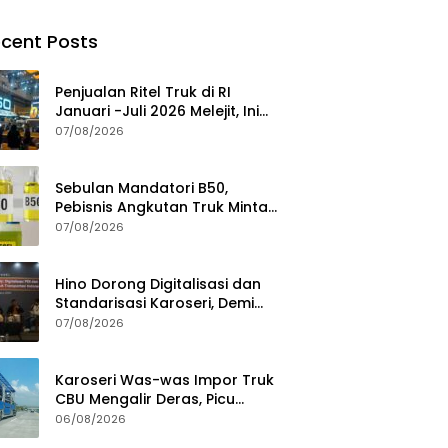
cent Posts
Penjualan Ritel Truk di RI
Januari -Juli 2026 Melejit, Ini
Pemicuny
07/08/2026
Sebulan Mandatori B50,
Pebisnis Angkutan Truk Minta
Jaminan Ketersediaan BBM
07/08/2026
Hino Dorong Digitalisasi dan
Standarisasi Karoseri, Demi
Jamin Kualitas Kendaraan
07/08/2026
Pelanggan
Karoseri Was-was Impor Truk
CBU Mengalir Deras, Picu
Persaingan Tak Sehat
06/08/2026