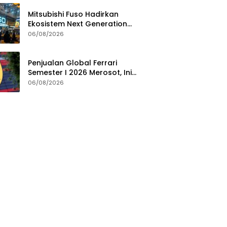
Mitsubishi Fuso Hadirkan
Ekosistem Next Generation
Zero Down Time di GIIAS 2026
06/08/2026
Penjualan Global Ferrari
Semester I 2026 Merosot, Ini
Penyebabnya
06/08/2026