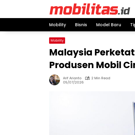
Skip
to
content
Mobility
Bisnis
Model Baru
Ti
Mobility
Malaysia Perketat 
Produsen Mobil Cin
Arif Arianto
2 Min Read
05/07/2026