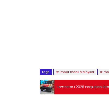
Tags:
impor mobil Malaysia
mob
Semester I 2026 Penjualan Ritel