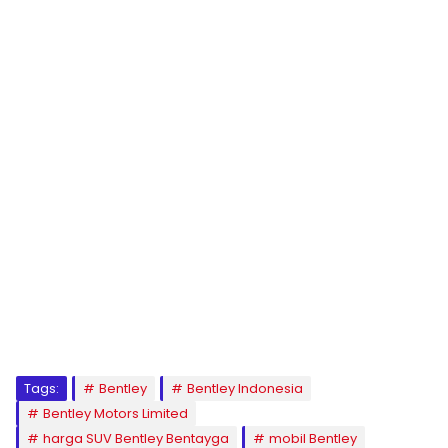
Tags:
Bentley
Bentley Indonesia
Bentley Motors Limited
harga SUV Bentley Bentayga
mobil Bentley