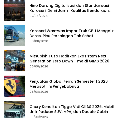
Hino Dorong Digitalisasi dan Standarisasi
Karoseri, Demi Jamin Kualitas Kendaraan
Pelanggan
07/08/2026
Karoseri Was-was Impor Truk CBU Mengalir
Deras, Picu Persaingan Tak Sehat
06/08/2026
Mitsubishi Fuso Hadirkan Ekosistem Next
Generation Zero Down Time di GIIAS 2026
06/08/2026
Penjualan Global Ferrari Semester I 2026
Merosot, Ini Penyebabnya
06/08/2026
Chery Kenalkan Tiggo V di GIIAS 2026, Mobil
Unik Paduan SUV, MPV, dan Double Cabin
05/08/2026