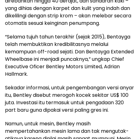
direbahkan hingga 40 derajat, dan sandaran kaki –
yang dihias dengan karpet dan kulit yang indah dan
dikelilingi dengan strip krom – akan melebar secara
otomatis sesuai keinginan penumpang.
“Selama tujuh tahun terakhir (sejak 2015), Bentayga
telah membuktikan kredibilitasnya melalui
kemampuan off-road sejati. Dan Bentayga Extended
Wheelbase ini menjadi puncaknya,” ungkap Chief
Executive Oficer Bentley Motors Limited, Adrian
Hallmark.
Sekadar informasi, untuk pengembangan versi anyar
itu, Bentley disebut merogoh kocek sekitar US$ 100
juta. Investasi itu termasuk untuk pengadaan 320
part baru guna dipakai versi paling gres ini.
Namun, untuk mesin, Bentley masih
mempertahankan mesin lama dan tak mengutak-
atiknya karena dinilai masih sangat mumpuni. Mesin