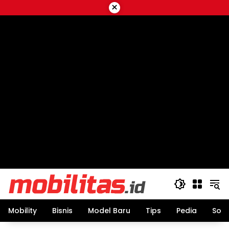
Skip
×
to
content
Mobility
Bisnis
Model Baru
Tips
Pedia
Sos