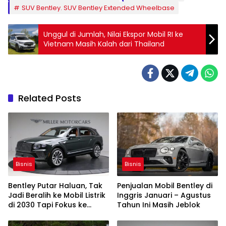
SUV Bentley. SUV Bentley Extended Wheelbase
Unggul di Jumlah, Nilai Ekspor Mobil RI ke
Vietnam Masih Kalah dari Thailand
Related Posts
Bisnis
Bisnis
Bentley Putar Haluan, Tak
Penjualan Mobil Bentley di
Jadi Beralih ke Mobil Listrik
Inggris Januari – Agustus
di 2030 Tapi Fokus ke
Tahun Ini Masih Jeblok
Hybrid