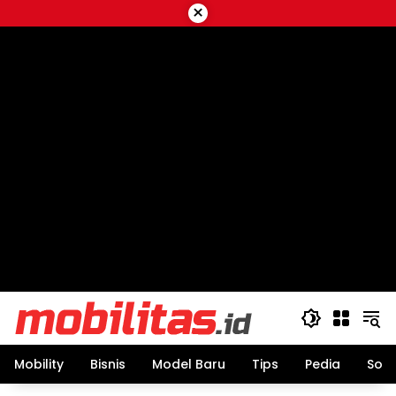
Skip
×
to
content
Mobility
Bisnis
Model Baru
Tips
Pedia
Sos