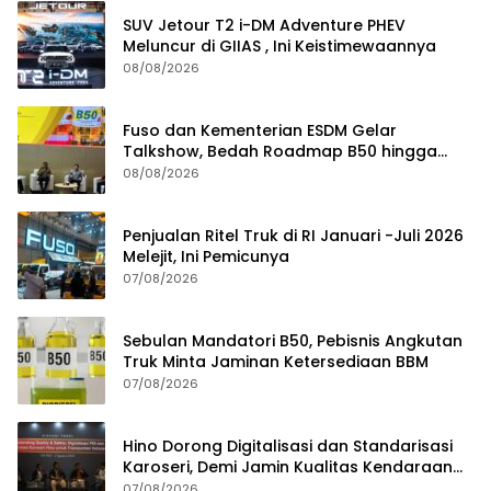
SUV Jetour T2 i-DM Adventure PHEV
Meluncur di GIIAS , Ini Keistimewaannya
08/08/2026
Fuso dan Kementerian ESDM Gelar
Talkshow, Bedah Roadmap B50 hingga
Dampaknya
08/08/2026
Penjualan Ritel Truk di RI Januari -Juli 2026
Melejit, Ini Pemicunya
07/08/2026
Sebulan Mandatori B50, Pebisnis Angkutan
Truk Minta Jaminan Ketersediaan BBM
07/08/2026
Hino Dorong Digitalisasi dan Standarisasi
Karoseri, Demi Jamin Kualitas Kendaraan
Pelanggan
07/08/2026