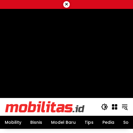
Skip
×
to
content
Mobility
Bisnis
Model Baru
Tips
Pedia
Sos