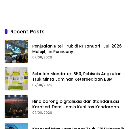
Recent Posts
Penjualan Ritel Truk di RI Januari -Juli 2026
Melejit, Ini Pemicuny
07/08/2026
Sebulan Mandatori B50, Pebisnis Angkutan
Truk Minta Jaminan Ketersediaan BBM
07/08/2026
Hino Dorong Digitalisasi dan Standarisasi
Karoseri, Demi Jamin Kualitas Kendaraan
Pelanggan
07/08/2026
Karoseri Was-was Impor Truk CBU Mengalir