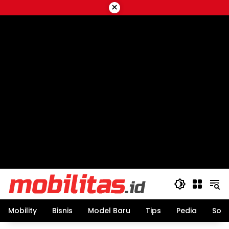
Skip
×
to
content
Mobility
Bisnis
Model Baru
Tips
Pedia
Sos