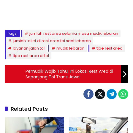
Tags:
jumlah rest area selama masa mudik lebaran
jumlah toilet di rest area tol saat lebaran
layanan jalan tol
mudik lebaran
tipe rest area
tipe rest area di tol
Pemudik Wajib Tahu, Ini Lokasi Rest Area di
Sepanjang Tol Trans Jawa
Related Posts