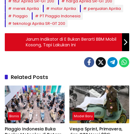
fitur Aprilia SR-GT 200
harga Aprilia SR-GT 200
merek Aprilia
motor Aprilia
penjualan Aprilia
Piaggio
PT Piaggio Indonesia
teknologi Aprilia SR-GT 200
Jarum Indikator di E Bukan Berarti BBM Mobil
Kosong, Tapi Lakukan Ini
Related Posts
Bisnis
Model Baru
Piaggio Indonesia Buka
Vespa Sprint, Primavera,