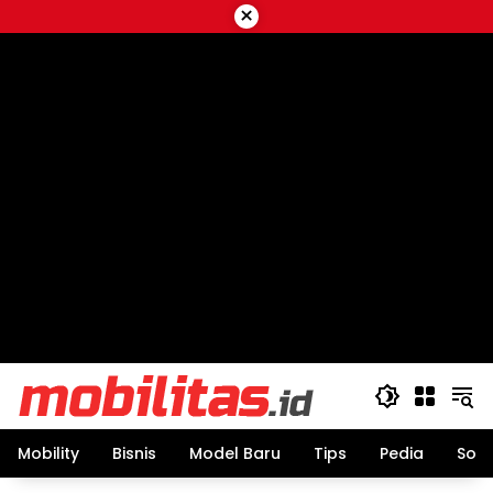
Skip
×
to
content
Mobility
Bisnis
Model Baru
Tips
Pedia
Sos