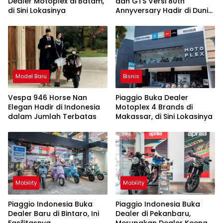
Dealer Motoplex di Batam,
dan GTS Versi 80th
di Sini Lokasinya
Annyversary Hadir di Dunia,
Ini Istimewanya
Model Baru
Bisnis
Vespa 946 Horse Nan
Piaggio Buka Dealer
Elegan Hadir di Indonesia
Motoplex 4 Brands di
dalam Jumlah Terbatas
Makassar, di Sini Lokasinya
Mobility
Mobility
Piaggio Indonesia Buka
Piaggio Indonesia Buka
Dealer Baru di Bintaro, Ini
Dealer di Pekanbaru,