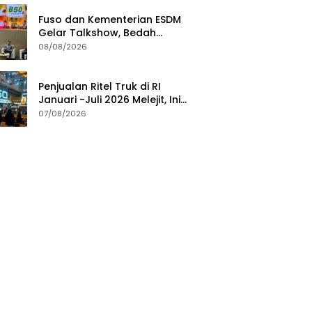
Fuso dan Kementerian ESDM
Gelar Talkshow, Bedah
Roadmap B50 hingga
08/08/2026
Dampaknya
Penjualan Ritel Truk di RI
Januari -Juli 2026 Melejit, Ini
Pemicunya
07/08/2026