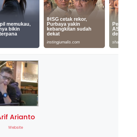
rif Arianto
Website