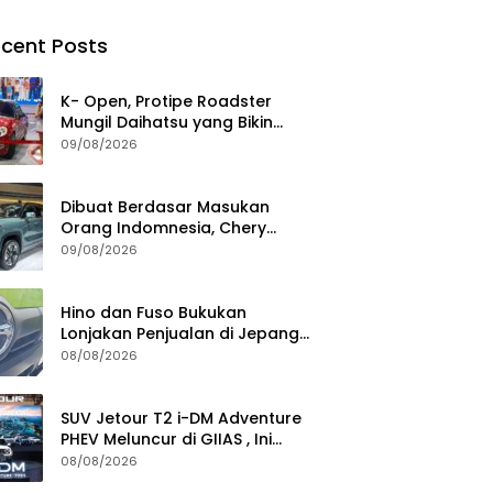
cent Posts
K- Open, Protipe Roadster
Mungil Daihatsu yang Bikin
Pengunjung GIIAS 2026
09/08/2026
Penasaran
Dibuat Berdasar Masukan
Orang Indomnesia, Chery
Tiggo V Meluncur di RI Kuartal
09/08/2026
IV Tahun Ini
Hino dan Fuso Bukukan
Lonjakan Penjualan di Jepang
selama Januari – Juli 2026
08/08/2026
SUV Jetour T2 i-DM Adventure
PHEV Meluncur di GIIAS , Ini
Keistimewaannya
08/08/2026