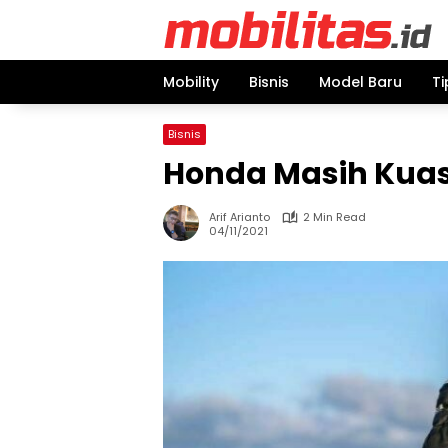
Skip
to
content
Mobility
Bisnis
Model Baru
Ti
Bisnis
Honda Masih Kuasa
Arif Arianto
2 Min Read
04/11/2021