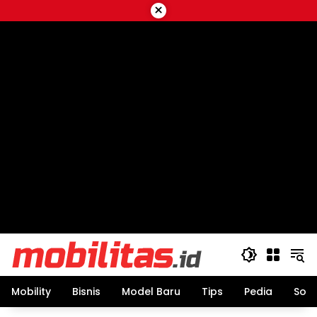
Skip
×
to
content
Mobility
Bisnis
Model Baru
Tips
Pedia
Sos