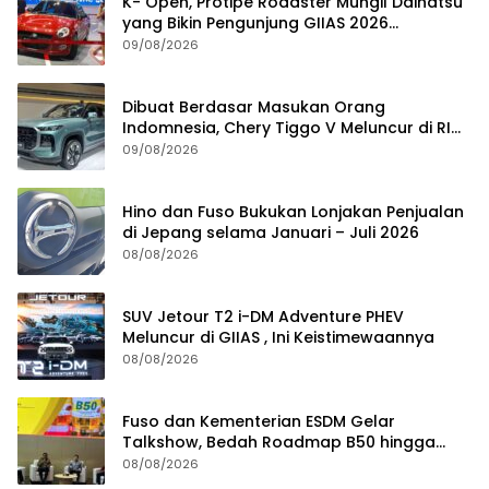
K- Open, Protipe Roadster Mungil Daihatsu
yang Bikin Pengunjung GIIAS 2026
Penasaran
09/08/2026
Dibuat Berdasar Masukan Orang
Indomnesia, Chery Tiggo V Meluncur di RI
Kuartal IV Tahun Ini
09/08/2026
Hino dan Fuso Bukukan Lonjakan Penjualan
di Jepang selama Januari – Juli 2026
08/08/2026
SUV Jetour T2 i-DM Adventure PHEV
Meluncur di GIIAS , Ini Keistimewaannya
08/08/2026
Fuso dan Kementerian ESDM Gelar
Talkshow, Bedah Roadmap B50 hingga
Dampaknya
08/08/2026