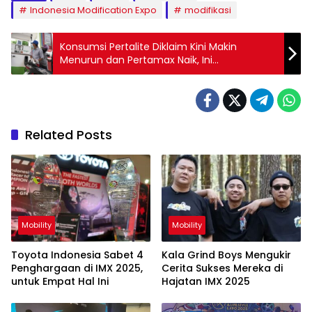
Indonesia Modification Expo
modifikasi
Konsumsi Pertalite Diklaim Kini Makin
Menurun dan Pertamax Naik, Ini
Penyebabnya
Related Posts
Mobility
Mobility
Toyota Indonesia Sabet 4
Kala Grind Boys Mengukir
Penghargaan di IMX 2025,
Cerita Sukses Mereka di
untuk Empat Hal Ini
Hajatan IMX 2025