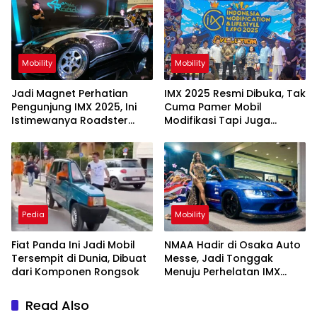
Mobility
Mobility
Jadi Magnet Perhatian
IMX 2025 Resmi Dibuka, Tak
Pengunjung IMX 2025, Ini
Cuma Pamer Mobil
Istimewanya Roadster
Modifikasi Tapi Juga
Mazda MX-5 Toraja
Memutar Ekonomi Negeri
Pedia
Mobility
Fiat Panda Ini Jadi Mobil
NMAA Hadir di Osaka Auto
Tersempit di Dunia, Dibuat
Messe, Jadi Tonggak
dari Komponen Rongsok
Menuju Perhelatan IMX
2024 Oktober Nanti
Read Also