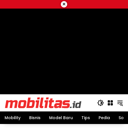
Skip
×
to
content
Mobility
Bisnis
Model Baru
Tips
Pedia
Sos