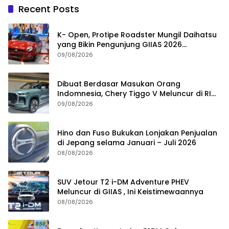
Recent Posts
K- Open, Protipe Roadster Mungil Daihatsu
yang Bikin Pengunjung GIIAS 2026
Penasaran
09/08/2026
Dibuat Berdasar Masukan Orang
Indomnesia, Chery Tiggo V Meluncur di RI
Kuartal IV Tahun Ini
09/08/2026
Hino dan Fuso Bukukan Lonjakan Penjualan
di Jepang selama Januari – Juli 2026
08/08/2026
SUV Jetour T2 i-DM Adventure PHEV
Meluncur di GIIAS , Ini Keistimewaannya
08/08/2026