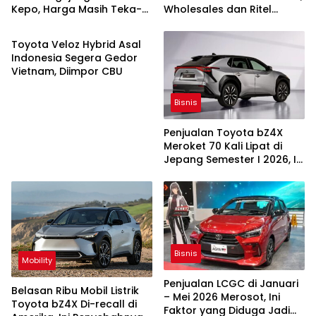
Kepo, Harga Masih Teka-
Wholesales dan Ritel
Bisnis
teki
Tergerus
Toyota Veloz Hybrid Asal
Indonesia Segera Gedor
Vietnam, Diimpor CBU
Bisnis
Penjualan Toyota bZ4X
Meroket 70 Kali Lipat di
Jepang Semester I 2026, Ini
Pemicunya
Bisnis
Mobility
Penjualan LCGC di Januari
Belasan Ribu Mobil Listrik
– Mei 2026 Merosot, Ini
Toyota bZ4X Di-recall di
Faktor yang Diduga Jadi