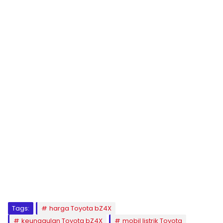
Tags:
harga Toyota bZ4X
keunggulan Toyota bZ4X
mobil listrik Toyota