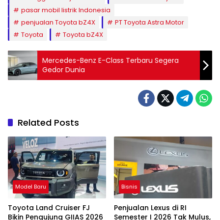
pasar mobil listrik Indonesia
penjualan Toyota bZ4X
PT Toyota Astra Motor
Toyota
Toyota bZ4X
Mercedes-Benz E-Class Terbaru Segera
Gedor Dunia
Related Posts
Model Baru
Bisnis
Toyota Land Cruiser FJ
Penjualan Lexus di RI
Bikin Pengujung GIIAS 2026
Semester I 2026 Tak Mulus,