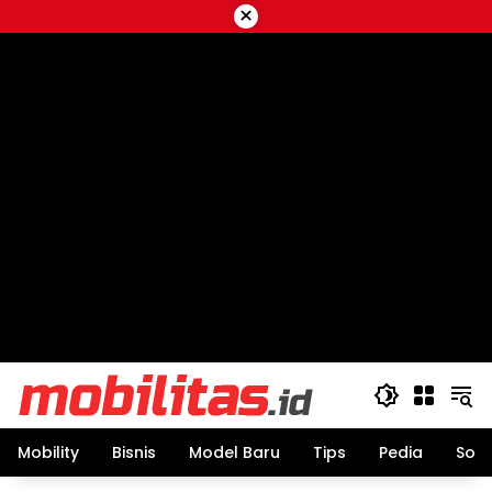
Skip
×
to
content
Mobility
Bisnis
Model Baru
Tips
Pedia
Sos