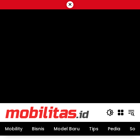
Skip
×
to
content
Mobility
Bisnis
Model Baru
Tips
Pedia
Sos