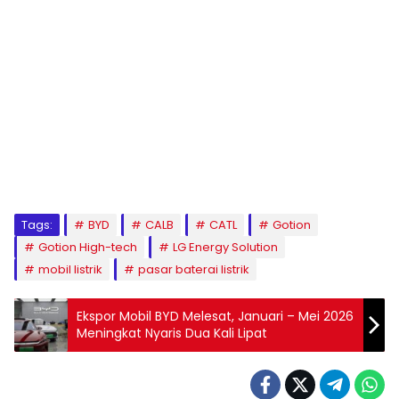
Tags:
BYD
CALB
CATL
Gotion
Gotion High-tech
LG Energy Solution
mobil listrik
pasar baterai listrik
Ekspor Mobil BYD Melesat, Januari – Mei 2026
Meningkat Nyaris Dua Kali Lipat