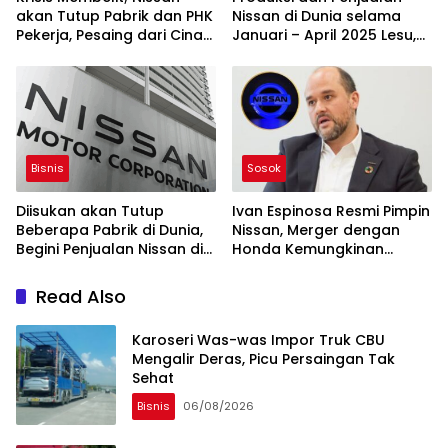
akan Tutup Pabrik dan PHK
Nissan di Dunia selama
Pekerja, Pesaing dari Cina
Januari – April 2025 Lesu,
Makin Menyulitkan
Termasuk di RI
Bisnis
Sosok
Diisukan akan Tutup
Ivan Espinosa Resmi Pimpin
Beberapa Pabrik di Dunia,
Nissan, Merger dengan
Begini Penjualan Nissan di
Honda Kemungkinan
RI Saat Ini
Dibahas Kembali
Read Also
Karoseri Was-was Impor Truk CBU
Mengalir Deras, Picu Persaingan Tak
Sehat
Bisnis
06/08/2026