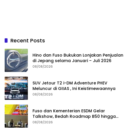
Recent Posts
Hino dan Fuso Bukukan Lonjakan Penjualan
di Jepang selama Januari – Juli 2026
08/08/2026
SUV Jetour T2 i-DM Adventure PHEV
Meluncur di GIIAS , Ini Keistimewaannya
08/08/2026
Fuso dan Kementerian ESDM Gelar
Talkshow, Bedah Roadmap B50 hingga
Dampaknya
08/08/2026