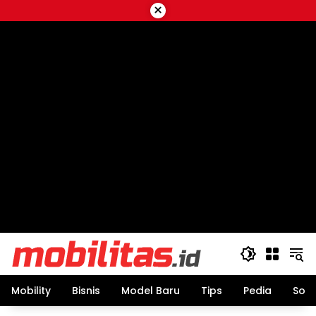
Skip
×
to
content
Mobility
Bisnis
Model Baru
Tips
Pedia
Sos