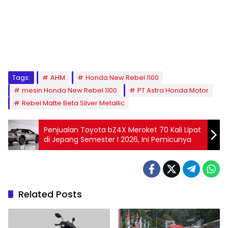
Tags:
AHM
Honda New Rebel 1100
mesin Honda New Rebel 1100
PT Astra Honda Motor
Rebel Matte Beta Silver Metallic
Penjualan Toyota bZ4X Meroket 70 Kali Lipat
di Jepang Semester I 2026, Ini Pemicunya
Related Posts