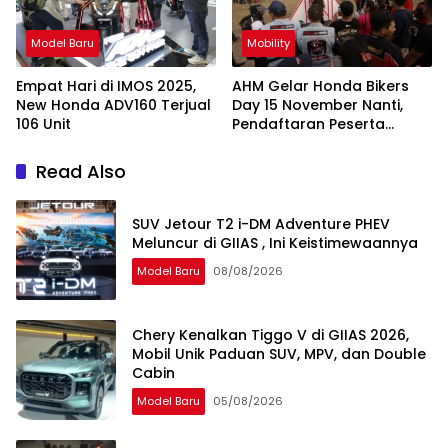
Model Baru
Mobility
Empat Hari di IMOS 2025,
AHM Gelar Honda Bikers
New Honda ADV160 Terjual
Day 15 November Nanti,
106 Unit
Pendaftaran Peserta
Dimulai
Read Also
SUV Jetour T2 i-DM Adventure PHEV
Meluncur di GIIAS , Ini Keistimewaannya
Model Baru
08/08/2026
Chery Kenalkan Tiggo V di GIIAS 2026,
Mobil Unik Paduan SUV, MPV, dan Double
Cabin
Model Baru
05/08/2026